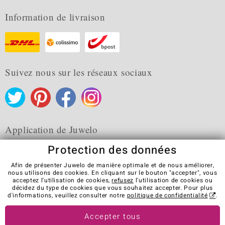
Information de livraison
Suivez nous sur les réseaux sociaux
Application de Juwelo
Protection des données
Afin de présenter Juwelo de manière optimale et de nous améliorer,
nous utilisons des cookies. En cliquant sur le bouton "accepter", vous
acceptez l'utilisation de cookies,
refusez
l'utilisation de cookies ou
CGV
Protection des données
Cookies
décidez du type de cookies que vous souhaitez accepter. Pour plus
Mentions légales
Contact
Révocation du contrat
d'informations, veuillez consulter notre
politique de confidentialité
.
Visit our stores in other countries:
Accepter tous