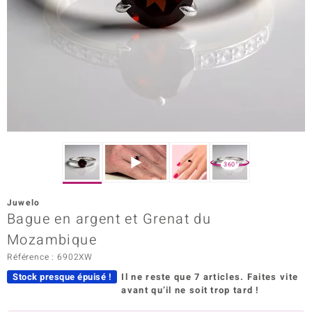
Prince Designs
Chic
d in Berlin
insell
n Vogue
360°
e in Italy
Juwelo
Bague en argent et Grenat du
 Show
Mozambique
o Paraíso
Référence : 6902XW
Classics
Stock presque épuisé !
Il ne reste que 7 articles.
Faites vite
avant qu’il ne soit trop tard !
remonti