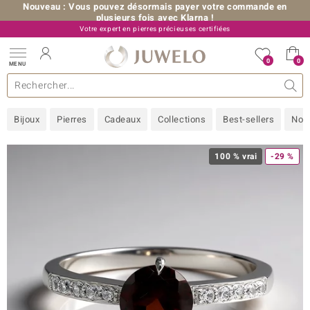
Nouveau : Vous pouvez désormais payer votre commande en
plusieurs fois avec Klarna !
Votre expert en pierres précieuses certifiées
+33 (0) 176 54 10 36
0
0
MENU
les collections
e bijoux
erres précieuses
s de A à Z
Ventes-flash
Design
Généralités
Pierres préférées
Métal Précieux
Bon à savoir
Juwelo
Pierres précieuses par couleur
Taille de bague
Nos conseils
old
Bijoux
Pierres
Cadeaux
Collections
Best-sellers
Nou
NI
 with Love
100 % vrai
-29 %
Nature
rong
ors Edition
ana