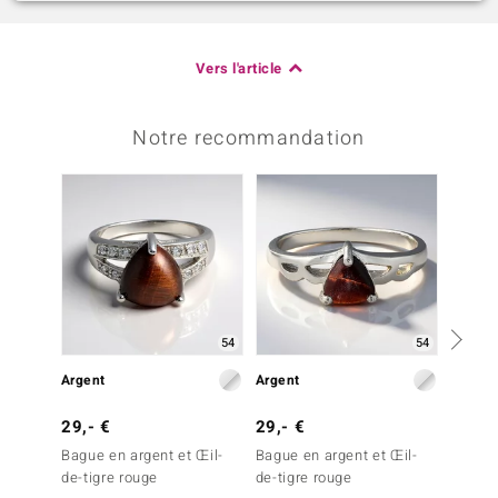
Vers l'article
Notre recommandation
-20%
54
54
Argent
Argent
Argent
29,- €
29,- €
49,- 
Bague en argent et Œil-
Bague en argent et Œil-
Bague 
de-tigre rouge
de-tigre rouge
du Mo