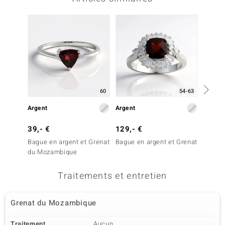
-25%
60
54-63
Argent
Argent
Argent
39,- €
129,- €
79,- 
Bague en argent et Grenat
Bague en argent et Grenat
Bague 
du Mozambique
rose
Traitements et entretien
Grenat du Mozambique
Traitement
Aucun