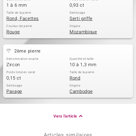
1 à 6 mm
0,93 ct
Taille de la pierre
Sertissage
Rond, Facettes
Serti griffe
Couleur de pierre
Origine
Rouge
Mozambique
2ème pierre
Dénomination exacte
Quantité et taille
Zircon
10 à 1,3 mm
Poids total en carat
Taille de la pierre
0,15 ct
Rond
Sertissage
Origine
Pavage
Cambodge
Vers l'article
Articles similaires