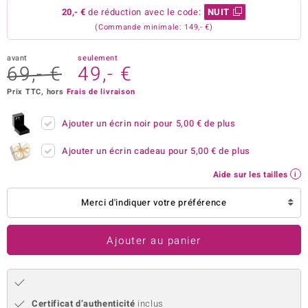
20,- €
de réduction avec le code:
NUIT
uwelo
(Commande minimale: 149,- €)
 Gems
avant
seulement
69,- €
49,- €
no Collection
Prix TTC, hors
Frais de livraison
va
Ajouter un écrin noir pour
5,00 €
de plus
o
Ajouter un écrin cadeau pour
5,00 €
de plus
otenier
Aide sur les tailles
Merci d'indiquer votre préférence
Ajouter au panier
Minerale
Certificat d’authenticité
inclus