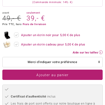
(Commande minimale: 149,- €)
welo
avant
seulement
Gems
49,- €
39,- €
Prix TTC, hors
Frais de livraison
o Collection
va
Ajouter un écrin noir pour
5,00 €
de plus
Ajouter un écrin cadeau pour
5,00 €
de plus
Aide sur les tailles
tenier
Merci d'indiquer votre préférence
Ajouter au panier
inerale
Certificat d’authenticité
inclus
Les frais de port sont offerts sur notre boutique en ligne à