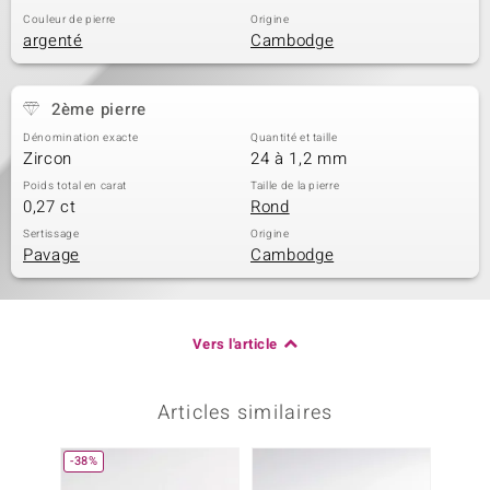
Couleur de pierre
Origine
argenté
Cambodge
2ème pierre
Dénomination exacte
Quantité et taille
Zircon
24 à 1,2 mm
Poids total en carat
Taille de la pierre
0,27 ct
Rond
Sertissage
Origine
Pavage
Cambodge
Vers l'article
Articles similaires
-38%
-14%