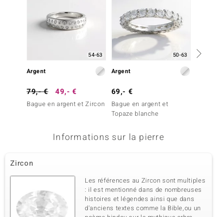
54-63
50-63
Argent
Argent
Or
79,- €
49,- €
69,- €
699,-
Bague en argent et Zircon
Bague en argent et
Bague 
Topaze blanche
SI1 (H)
Informations sur la pierre
Zircon
Les références au Zircon sont multiples
: il est mentionné dans de nombreuses
histoires et légendes ainsi que dans
d'anciens textes comme la Bible,ou un