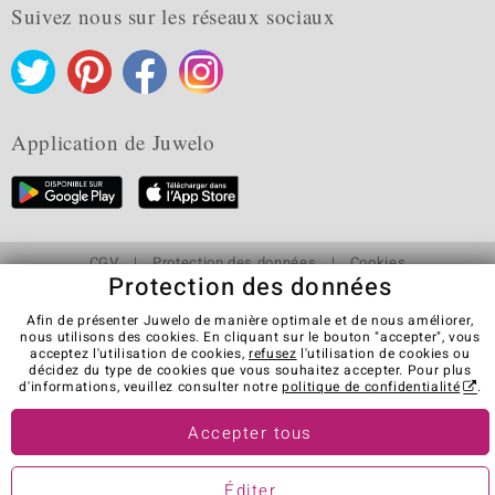
Suivez nous sur les réseaux sociaux
Application de Juwelo
CGV
Protection des données
Cookies
Protection des données
Mentions légales
Contact
Révocation du contrat
Afin de présenter Juwelo de manière optimale et de nous améliorer,
Visit our stores in other countries:
nous utilisons des cookies. En cliquant sur le bouton "accepter", vous
acceptez l'utilisation de cookies,
refusez
l'utilisation de cookies ou
décidez du type de cookies que vous souhaitez accepter. Pour plus
d'informations, veuillez consulter notre
politique de confidentialité
.
© Juwelo Deutschland GmbH (une société de elumeo SE)
Accepter tous
Éditer