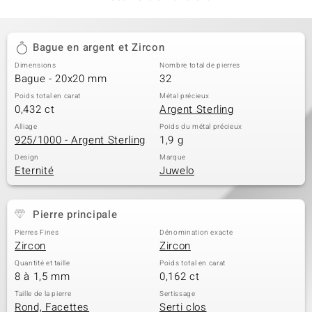
Bague en argent et Zircon
Dimensions
Nombre total de pierres
Bague - 20x20 mm
32
Poids total en carat
Métal précieux
0,432 ct
Argent Sterling
Alliage
Poids du métal précieux
925/1000 - Argent Sterling
1,9 g
Design
Marque
Eternité
Juwelo
Pierre principale
Pierres Fines
Dénomination exacte
Zircon
Zircon
Quantité et taille
Poids total en carat
8 à 1,5 mm
0,162 ct
Taille de la pierre
Sertissage
Rond, Facettes
Serti clos