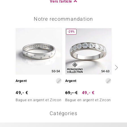
Vers l'article
Notre recommandation
-29%
-43%
50-54
54-63
Argent
Argent
Argent
49,- €
69,- €
49,- €
69,- 
Bague en argent et Zircon
Bague en argent et Zircon
Bague 
Catégories