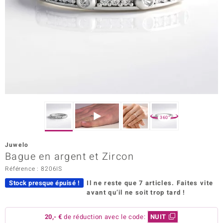
rince Designs
Chic
 in Berlin
nsell
n Vogue
360°
e in Italy
Juwelo
Bague en argent et Zircon
Show
Référence : 8206IS
 Paraíso
Stock presque épuisé !
Il ne reste que 7 articles.
Faites vite
avant qu’il ne soit trop tard !
Classics
emonti
20,- €
de réduction avec le code:
NUIT