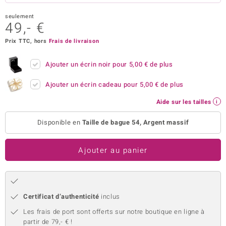
welo
seulement
49,- €
Gems
Prix TTC, hors
Frais de livraison
o Collection
Ajouter un écrin noir pour
5,00 €
de plus
va
Ajouter un écrin cadeau pour
5,00 €
de plus
Aide sur les tailles
tenier
Disponible en
Taille de bague 54, Argent massif
Ajouter au panier
Certificat d’authenticité
inclus
inerale
Les frais de port sont offerts sur notre boutique en ligne à
partir de 79,- € !