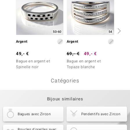
50-60
54
Argent
Argent
Argent
49,- €
69,- €
49,- €
99,- 
Bague en argent et
Bague en argent et
Bague 
Spinelle noir
Topaze blanche
Catégories
Bijoux similaires
Bagues avec Zircon
Pendentifs avec Zircon
Boucles d'oreilles avec