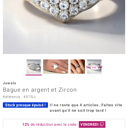
rince Designs
Chic
 in Berlin
nsell
n Vogue
360°
e in Italy
Juwelo
Bague en argent et Zircon
Show
Référence : 4975LL
 Paraíso
Stock presque épuisé !
Il ne reste que 4 articles.
Faites vite
avant qu’il ne soit trop tard !
Classics
emonti
12%
de réduction avec le code:
VENDREDI