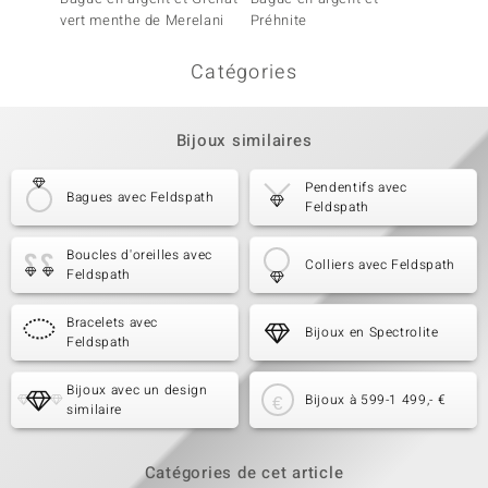
vert menthe de Merelani
Préhnite
Chryso
Catégories
Bijoux similaires
Pendentifs avec
Bagues avec Feldspath
Feldspath
Boucles d'oreilles avec
Colliers avec Feldspath
Feldspath
Bracelets avec
Bijoux en Spectrolite
Feldspath
Bijoux avec un design
Bijoux à 599-1 499,- €
similaire
Catégories de cet article