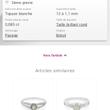
2ème pierre
Dénomination exacte
Quantité et taille
Topaze blanche
12 à 1,1 mm
Poids total en carat
Taille de la pierre
0,085 ct
Taille brillant rond
Sertissage
Origine
Pavage
Brésil
Vers l'article
Articles similaires
Plus q