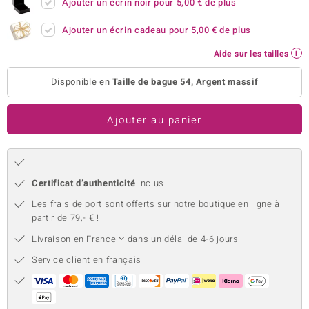
Ajouter un écrin noir pour
5,00 €
de plus
uwelo
Ajouter un écrin cadeau pour
5,00 €
de plus
 Gems
Aide sur les tailles
no Collection
Disponible en
Taille de bague 54, Argent massif
va
Ajouter au panier
o
otenier
Certificat d’authenticité
inclus
Les frais de port sont offerts sur notre boutique en ligne à
partir de 79,- € !
Livraison en
France
dans un délai de 4-6 jours
Service client en français
Minerale