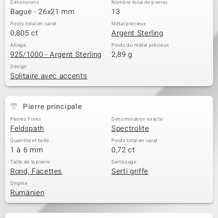
Dimensions
Nombre total de pierres
Bague - 26x21 mm
13
Poids total en carat
Métal précieux
0,805 ct
Argent Sterling
Alliage
Poids du métal précieux
925/1000 - Argent Sterling
2,89 g
Design
Solitaire avec accents
Pierre principale
Pierres Fines
Dénomination exacte
Feldspath
Spectrolite
Quantité et taille
Poids total en carat
1 à 6 mm
0,72 ct
Taille de la pierre
Sertissage
Rond, Facettes
Serti griffe
Origine
Rumänien