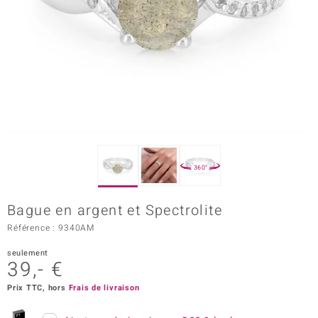
Prince Designs
Chic
d in Berlin
insell
n Vogue
360°
e in Italy
Bague en argent et Spectrolite
 Show
Référence : 9340AM
o Paraíso
seulement
39,- €
Classics
Prix TTC, hors
Frais de livraison
remonti