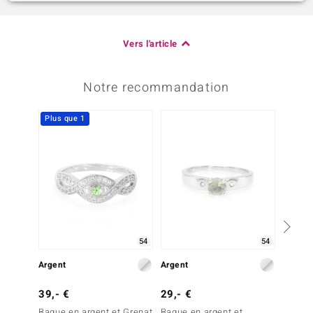
Vers l'article
Notre recommandation
Plus que 1
54
54
Argent
Argent
Argent
39,- €
29,- €
39,- 
Bague en argent et Grenat
Bague en argent et
Bague 