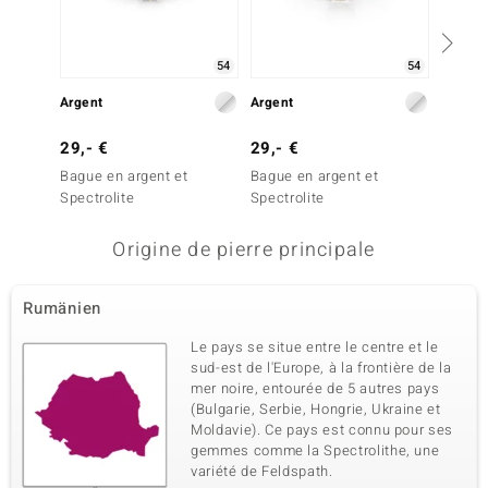
54
54
Argent
Argent
Argent
29,- €
29,- €
29,- 
Bague en argent et
Bague en argent et
Bague 
Spectrolite
Spectrolite
Spectro
Origine de pierre principale
Rumänien
Le pays se situe entre le centre et le
sud-est de l'Europe, à la frontière de la
mer noire, entourée de 5 autres pays
(Bulgarie, Serbie, Hongrie, Ukraine et
Moldavie). Ce pays est connu pour ses
gemmes comme la Spectrolithe, une
variété de Feldspath.