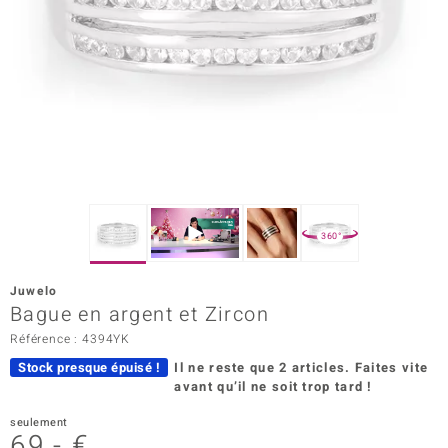
Prince Designs
Chic
d in Berlin
insell
n Vogue
360°
e in Italy
Juwelo
Bague en argent et Zircon
 Show
Référence : 4394YK
o Paraíso
Stock presque épuisé !
Il ne reste que 2 articles.
Faites vite
avant qu’il ne soit trop tard !
Classics
seulement
remonti
69,- €