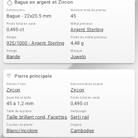
Bague en argent et Zircon
Dimensions
Nombre total de pierres
Bague - 22x20.5 mm
45
Poids total en carat
Métal précieux
0,495 ct
Argent Sterling
Alliage
Poids du métal précieux
925/1000 - Argent Sterling
4,48 g
Design
Marque
Bande
Juwelo
Pierre principale
Pierres Fines
Dénomination exacte
Zircon
Zircon
Quantité et taille
Poids total en carat
45 à 1,2 mm
0,495 ct
Taille de la pierre
Sertissage
Taille brillant rond, Facettes
Serti rail
Couleur de pierre
Origine
Blanc/incolore
Cambodge