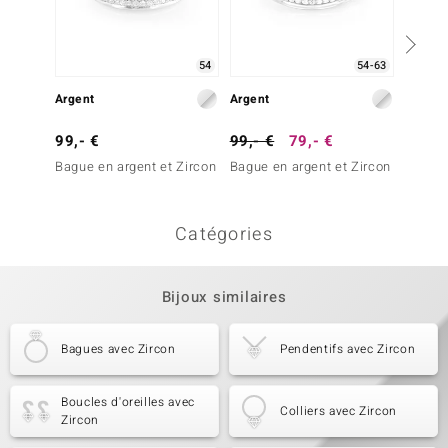
54
54-63
Argent
Argent
Argent
99,- €
99,- €
79,- €
129,-
Bague en argent et Zircon
Bague en argent et Zircon
Bague 
Spinell
Catégories
Bijoux similaires
Bagues avec Zircon
Pendentifs avec Zircon
Boucles d'oreilles avec
Colliers avec Zircon
Zircon