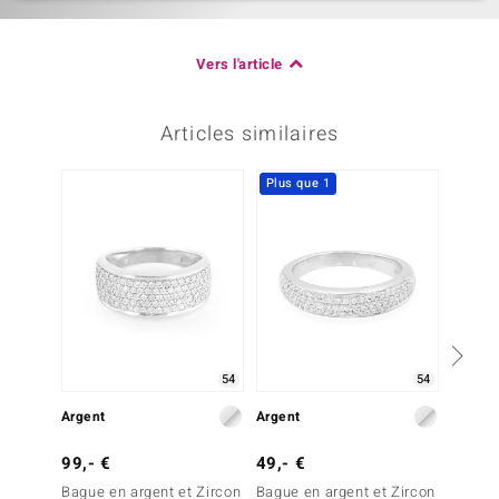
Vers l'article
Articles similaires
Plus que 1
54
54
Argent
Argent
Argent
99,- €
49,- €
79,- 
Bague en argent et Zircon
Bague en argent et Zircon
Bague 