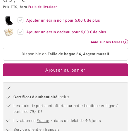
Prix TTC, hors
Frais de livraison
uwelo
 Gems
Ajouter un écrin noir pour
5,00 €
de plus
no Collection
Ajouter un écrin cadeau pour
5,00 €
de plus
Aide sur les tailles
va
Disponible en
Taille de bague 54, Argent massif
o
otenier
Ajouter au panier
Certificat d’authenticité
inclus
Les frais de port sont offerts sur notre boutique en ligne à
partir de 79,- € !
Minerale
Livraison en
France
dans un délai de 4-6 jours
Service client en français