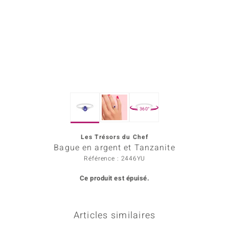
rince Designs
Chic
 in Berlin
nsell
360°
n Vogue
Les Trésors du Chef
e in Italy
Bague en argent et Tanzanite
Show
Référence : 2446YU
Ce produit est épuisé.
 Paraíso
Classics
Articles similaires
emonti