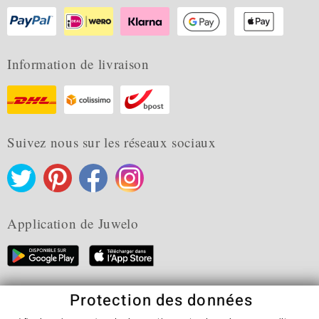
Information de livraison
Suivez nous sur les réseaux sociaux
Application de Juwelo
Protection des données
CGV
Protection des données
Cookies
Mentions légales
Contact
Révocation du contrat