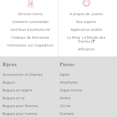
Service clients
A propos de Juwelo
Comment commander
Nos experts
Certificat d'authenticité
Application mobile
Cadeaux de bienvenue
Le Blog: Le Monde des
Pierres
Information sur l'expédition
Affiliation
Bijoux
Pierres
Accessoires et Chaines
Agate
Bagues
Amethyste
Bagues en argent
Aigue-marine
Bagues en or
Ambre
Bagues pour femmes
Citrine
Bagues pour homme
Diamant