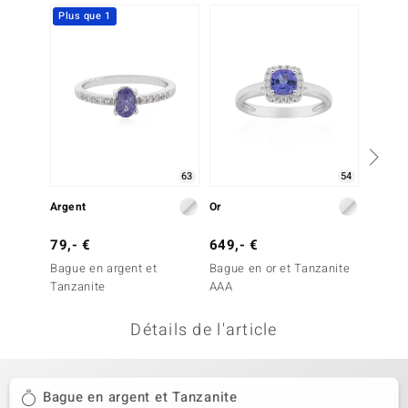
Plus que 1
-25%
welo
Gems
o Collection
va
63
54
Argent
Or
Or
tenier
79,- €
649,- €
799,-
Bague en argent et
Bague en or et Tanzanite
Bague 
Tanzanite
AAA
AAA
Détails de l'article
inerale
Bague en argent et Tanzanite