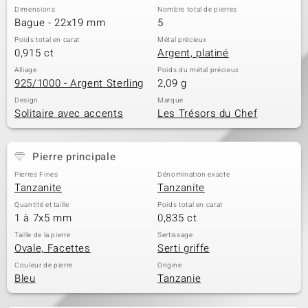
Dimensions
Nombre total de pierres
Bague - 22x19 mm
5
Poids total en carat
Métal précieux
0,915 ct
Argent, platiné
Alliage
Poids du métal précieux
925/1000 - Argent Sterling
2,09 g
Design
Marque
Solitaire avec accents
Les Trésors du Chef
Pierre principale
Pierres Fines
Dénomination exacte
Tanzanite
Tanzanite
Quantité et taille
Poids total en carat
1 à 7x5 mm
0,835 ct
Taille de la pierre
Sertissage
Ovale, Facettes
Serti griffe
Couleur de pierre
Origine
Bleu
Tanzanie