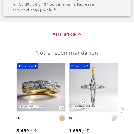
le +33 805 34 34 34 ou par email à l'adresse
serviceclient@juwelo.fr
Vers l'article
Notre recommandation
Plus que 1
Plus que 1
Plus q
57
Or
Or
Or
3 499,- €
1 699,- €
999,-