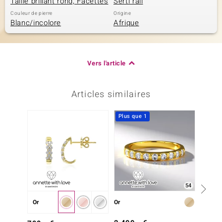
Taille brillant rond, Facettes
Serti rail
Couleur de pierre
Origine
Blanc/incolore
Afrique
Vers l'article
Articles similaires
Plus que 1
Plus q
54
Or
Or
Or