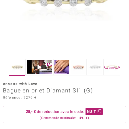
Prince Designs
Chic
d in Berlin
insell
n Vogue
360°
e in Italy
Annette with Love
Bague en or et Diamant SI1 (G)
 Show
Référence : 7279IH
o Paraíso
20,- €
de réduction avec le code:
NUIT
Classics
(Commande minimale: 149,- €)
remonti