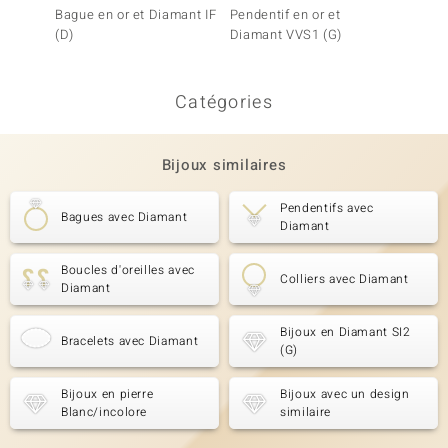
Bague en or et Diamant IF
Pendentif en or et
Bague 
(D)
Diamant VVS1 (G)
SI1 (G)
Catégories
Bijoux similaires
Pendentifs avec
Bagues avec Diamant
Diamant
Boucles d'oreilles avec
Colliers avec Diamant
Diamant
Bijoux en Diamant SI2
Bracelets avec Diamant
(G)
Bijoux en pierre
Bijoux avec un design
Blanc/incolore
similaire