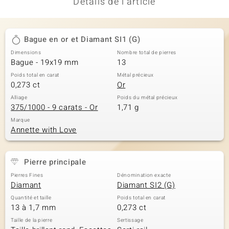
Détails de l'article
Bague en or et Diamant SI1 (G)
Dimensions
Nombre total de pierres
Bague - 19x19 mm
13
Poids total en carat
Métal précieux
0,273 ct
Or
Alliage
Poids du métal précieux
375/1000 - 9 carats - Or
1,71 g
Marque
Annette with Love
Pierre principale
Pierres Fines
Dénomination exacte
Diamant
Diamant SI2 (G)
Quantité et taille
Poids total en carat
13 à 1,7 mm
0,273 ct
Taille de la pierre
Sertissage