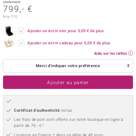
seulement
799,- €
uwelo
Prix TTC
 Gems
Ajouter un écrin noir pour
5,00 €
de plus
no Collection
Ajouter un écrin cadeau pour
5,00 €
de plus
va
Aide sur les tailles
o
Merci d'indiquer votre préférence
otenier
Ajouter au panier
Certificat d’authenticité
inclus
Les frais de port sont offerts sur notre boutique en ligne à
Minerale
partir de 79,- € !
Livraison en
France
dans un délai de 45 jours