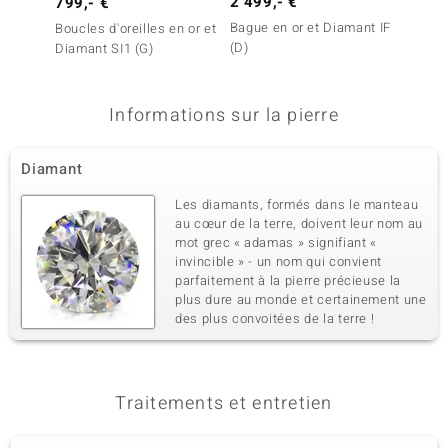
2 499,- €
1 999
799,- €
Bague en or et Diamant IF
Bague 
Boucles d'oreilles en or et
(D)
(D)
Diamant SI1 (G)
Informations sur la pierre
Diamant
Les diamants, formés dans le manteau
au cœur de la terre, doivent leur nom au
mot grec « adamas » signifiant «
invincible » - un nom qui convient
parfaitement à la pierre précieuse la
plus dure au monde et certainement une
des plus convoitées de la terre !
Traitements et entretien