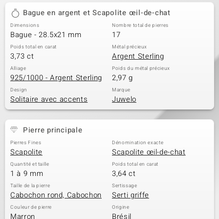
Bague en argent et Scapolite œil-de-chat
Dimensions
Nombre total de pierres
Bague - 28.5x21 mm
17
Poids total en carat
Métal précieux
3,73 ct
Argent Sterling
Alliage
Poids du métal précieux
925/1000 - Argent Sterling
2,97 g
Design
Marque
Solitaire avec accents
Juwelo
Pierre principale
Pierres Fines
Dénomination exacte
Scapolite
Scapolite œil-de-chat
Quantité et taille
Poids total en carat
1 à 9 mm
3,64 ct
Taille de la pierre
Sertissage
Cabochon rond, Cabochon
Serti griffe
Couleur de pierre
Origine
Marron
Brésil