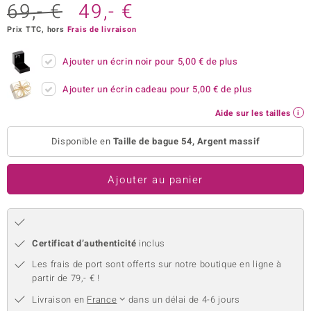
69,- €
49,- €
uwelo
Prix TTC, hors
Frais de livraison
 Gems
Ajouter un écrin noir pour
5,00 €
de plus
no Collection
Ajouter un écrin cadeau pour
5,00 €
de plus
va
Aide sur les tailles
o
Disponible en
Taille de bague 54, Argent massif
otenier
Ajouter au panier
Certificat d’authenticité
inclus
Les frais de port sont offerts sur notre boutique en ligne à
Minerale
partir de 79,- € !
Livraison en
France
dans un délai de 4-6 jours