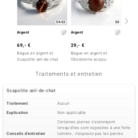
54-63
54
Argent
Argent
Argent
69,- €
29,- €
49,- 
Bague en argent et
Bague en argent et
Bague 
Scapolite œil-de-chat
Obsidienne acajou
de-tigr
Traitements et entretien
Scapolite œil-de-chat
Traitement
Aucun
Explication
Non applicable
Certaines pierres s'estompent
lorsqu'elles sont exposées à une forte
Conseils d'entretien
lumière ; n'exposez pas les pierres