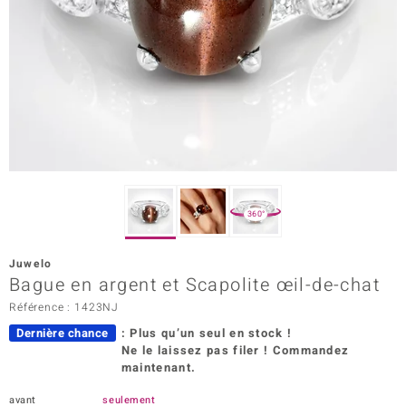
Prince Designs
Chic
d in Berlin
insell
n Vogue
360°
e in Italy
Juwelo
Bague en argent et Scapolite œil-de-chat
 Show
Référence : 1423NJ
o Paraíso
Dernière chance
: Plus qu’un seul en stock !
Ne le laissez pas filer ! Commandez
Classics
maintenant.
remonti
avant
seulement