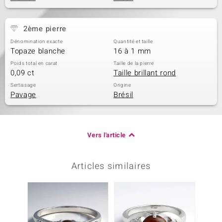
2ème pierre
Dénomination exacte
Quantité et taille
Topaze blanche
16 à 1 mm
Poids total en carat
Taille de la pierre
0,09 ct
Taille brillant rond
Sertissage
Origine
Pavage
Brésil
Vers l'article
Articles similaires
-20%