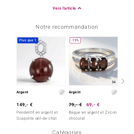
Vers l'article
Notre recommandation
Plus que 1
-13%
-20%
54
Argent
Argent
Argent
149,- €
79,- €
69,- €
99,- 
Pendentif en argent et
Bague en argent et Zircon
Bague 
Scapolite œil-de-chat
chocolat
cannel
Catégories