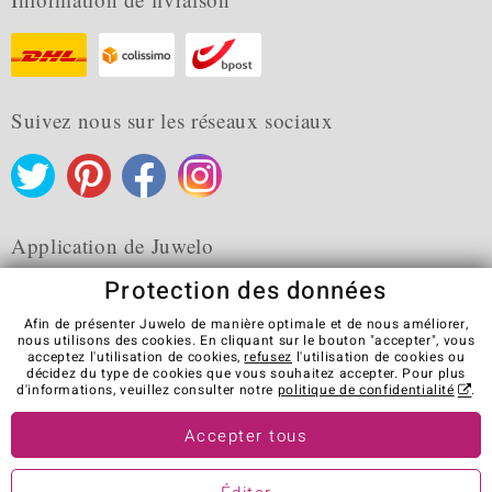
Suivez nous sur les réseaux sociaux
Application de Juwelo
Protection des données
Afin de présenter Juwelo de manière optimale et de nous améliorer,
nous utilisons des cookies. En cliquant sur le bouton "accepter", vous
acceptez l'utilisation de cookies,
refusez
l'utilisation de cookies ou
CGV
Protection des données
Cookies
décidez du type de cookies que vous souhaitez accepter. Pour plus
Mentions légales
Contact
Révocation du contrat
d'informations, veuillez consulter notre
politique de confidentialité
.
Visit our stores in other countries:
Accepter tous