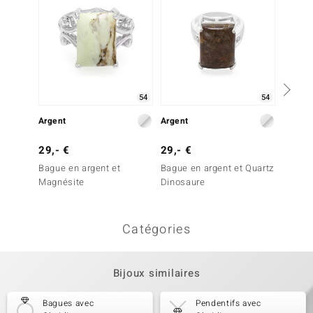
54
54
Argent
Argent
Argent
29,- €
29,- €
29,- 
Bague en argent et
Bague en argent et Quartz
Bague 
Magnésite
Dinosaure
dendri
Catégories
Bijoux similaires
Bagues avec
Pendentifs avec