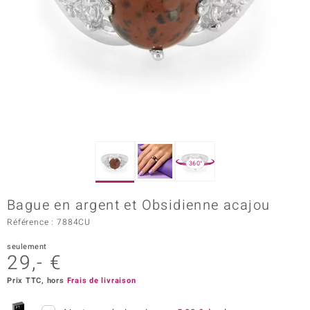
Prince Designs
Chic
d in Berlin
insell
n Vogue
360°
e in Italy
Bague en argent et Obsidienne acajou
 Show
Référence : 7884CU
o Paraíso
seulement
29,- €
Classics
Prix TTC, hors
Frais de livraison
remonti