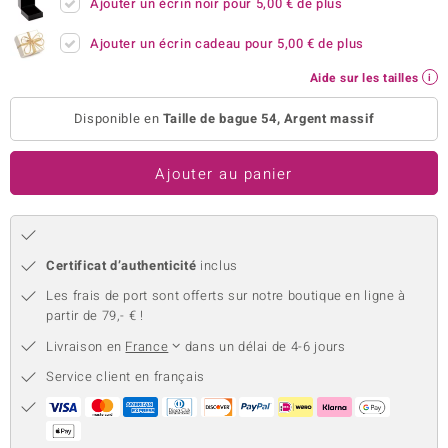
Ajouter un écrin noir pour
5,00 €
de plus
uwelo
Ajouter un écrin cadeau pour
5,00 €
de plus
 Gems
Aide sur les tailles
no Collection
Disponible en
Taille de bague 54, Argent massif
va
Ajouter au panier
o
otenier
Certificat d’authenticité
inclus
Les frais de port sont offerts sur notre boutique en ligne à
partir de 79,- € !
Livraison en
France
dans un délai de 4-6 jours
Service client en français
Minerale