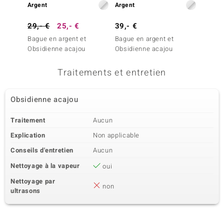
Argent
Argent
Argent
29,- €
25,- €
39,- €
69,- 
Bague en argent et
Bague en argent et
Bague 
Obsidienne acajou
Obsidienne acajou
Scapol
Traitements et entretien
Obsidienne acajou
Traitement
Aucun
Explication
Non applicable
Conseils d'entretien
Aucun
Nettoyage à la vapeur
oui
Nettoyage par
non
ultrasons