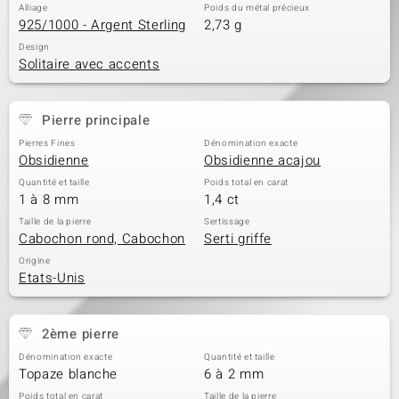
Alliage
Poids du métal précieux
925/1000 - Argent Sterling
2,73 g
Design
Solitaire avec accents
Pierre principale
Pierres Fines
Dénomination exacte
Obsidienne
Obsidienne acajou
Quantité et taille
Poids total en carat
1 à 8 mm
1,4 ct
Taille de la pierre
Sertissage
Cabochon rond, Cabochon
Serti griffe
Origine
Etats-Unis
2ème pierre
Dénomination exacte
Quantité et taille
Topaze blanche
6 à 2 mm
Poids total en carat
Taille de la pierre