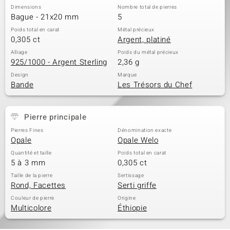
Dimensions
Nombre total de pierres
Bague - 21x20 mm
5
Poids total en carat
Métal précieux
0,305 ct
Argent, platiné
Alliage
Poids du métal précieux
925/1000 - Argent Sterling
2,36 g
Design
Marque
Bande
Les Trésors du Chef
Pierre principale
Pierres Fines
Dénomination exacte
Opale
Opale Welo
Quantité et taille
Poids total en carat
5 à 3 mm
0,305 ct
Taille de la pierre
Sertissage
Rond, Facettes
Serti griffe
Couleur de pierre
Origine
Multicolore
Éthiopie