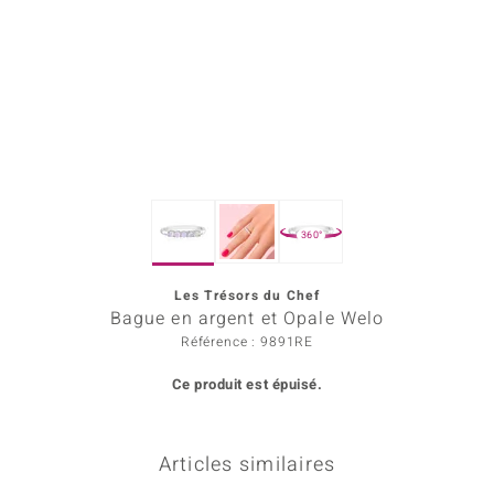
Prince Designs
Chic
d in Berlin
insell
360°
n Vogue
Les Trésors du Chef
e in Italy
Bague en argent et Opale Welo
 Show
Référence : 9891RE
Ce produit est épuisé.
o Paraíso
Classics
Articles similaires
remonti