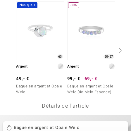
Plus que 1
-30%
uwelo
 Gems
no Collection
va
o
63
50-57
Argent
Argent
Argent
otenier
49,- €
99,- €
69,- €
69,- 
Bague en argent et Opale
Bague en argent et Opale
Bague 
Welo
Welo (de Melo Essence)
Welo
Détails de l'article
Minerale
Bague en argent et Opale Welo