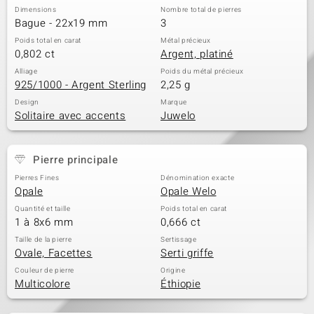
Dimensions
Nombre total de pierres
Bague - 22x19 mm
3
Poids total en carat
Métal précieux
0,802 ct
Argent, platiné
Alliage
Poids du métal précieux
925/1000 - Argent Sterling
2,25 g
Design
Marque
Solitaire avec accents
Juwelo
Pierre principale
Pierres Fines
Dénomination exacte
Opale
Opale Welo
Quantité et taille
Poids total en carat
1 à 8x6 mm
0,666 ct
Taille de la pierre
Sertissage
Ovale, Facettes
Serti griffe
Couleur de pierre
Origine
Multicolore
Éthiopie