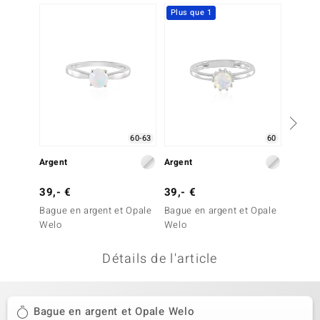
Plus que 1
Plus q
uwelo
 Gems
no Collection
va
o
60-63
60
Argent
Argent
Argent
otenier
39,- €
39,- €
49,- 
Bague en argent et Opale
Bague en argent et Opale
Bague 
Welo
Welo
Welo
Détails de l'article
Minerale
Bague en argent et Opale Welo