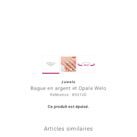
Prince Designs
Chic
d in Berlin
insell
360°
n Vogue
Juwelo
e in Italy
Bague en argent et Opale Welo
 Show
Référence : 8931VD
Ce produit est épuisé.
o Paraíso
Classics
Articles similaires
remonti