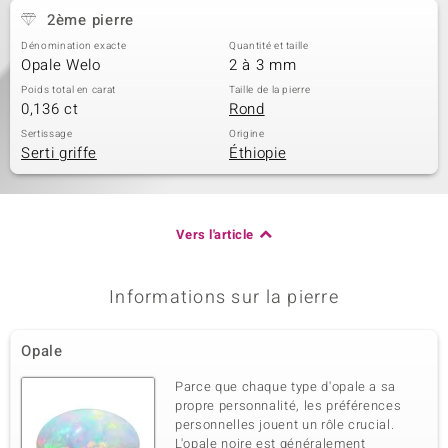
2ème pierre
Dénomination exacte
Quantité et taille
Opale Welo
2 à 3 mm
Poids total en carat
Taille de la pierre
0,136 ct
Rond
Sertissage
Origine
Serti griffe
Éthiopie
Vers l'article
Informations sur la pierre
Opale
Parce que chaque type d'opale a sa
propre personnalité, les préférences
personnelles jouent un rôle crucial.
L'opale noire est généralement