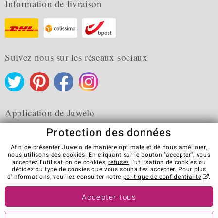
Information de livraison
Suivez nous sur les réseaux sociaux
Application de Juwelo
Protection des données
Afin de présenter Juwelo de manière optimale et de nous améliorer,
nous utilisons des cookies. En cliquant sur le bouton "accepter", vous
acceptez l'utilisation de cookies,
refusez
l'utilisation de cookies ou
CGV
Protection des données
Cookies
décidez du type de cookies que vous souhaitez accepter. Pour plus
Mentions légales
Contact
Révocation du contrat
d'informations, veuillez consulter notre
politique de confidentialité
.
Visit our stores in other countries:
Accepter tous