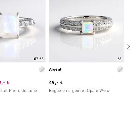
57-63
63
Argent
Argent
,- €
49,- €
399,-
t et Pierre de Lune
Bague en argent et Opale Welo
Bague 