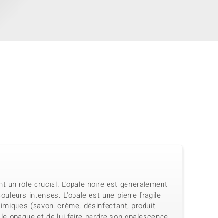
t un rôle crucial. L'opale noire est généralement
leurs intenses. L'opale est une pierre fragile
himiques (savon, crème, désinfectant, produit
ale opaque et de lui faire perdre son opalescence.