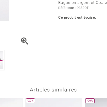
Kyanite
Labrado
Bague en argent et Opal
tion
C
TPC
Onyx
Péridot
Référence : 9382QT
urelles
C
Vitale Minerale
Sphène
Spinell
Ce produit est épuisé.
Tourmaline
Zircon
e
Bleu
Vert
Articles similaires
-20%
-20%