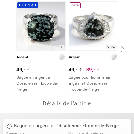
Plus que 1
-20%
-29%
uwelo
 Gems
no Collection
va
50
50-57
o
Argent
Argent
Argent
otenier
49,- €
49,- €
39,- €
69,- 
Bague en argent et
Bague pour homme en
Bague 
Obsidienne Flocon-de-
argent et Obsidienne
Obsidi
Neige
Flocon-de-Neige
Neige
Détails de l'article
Minerale
Bague en argent et Obsidienne Flocon-de-Neige
Dimensions
Nombre total de pierres