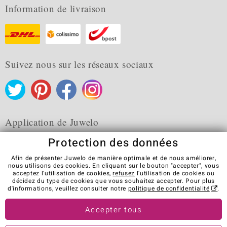
Information de livraison
Suivez nous sur les réseaux sociaux
Application de Juwelo
Protection des données
Afin de présenter Juwelo de manière optimale et de nous améliorer,
nous utilisons des cookies. En cliquant sur le bouton "accepter", vous
acceptez l'utilisation de cookies,
refusez
l'utilisation de cookies ou
CGV
Protection des données
Cookies
décidez du type de cookies que vous souhaitez accepter. Pour plus
Mentions légales
Contact
Révocation du contrat
d'informations, veuillez consulter notre
politique de confidentialité
.
Visit our stores in other countries:
Accepter tous