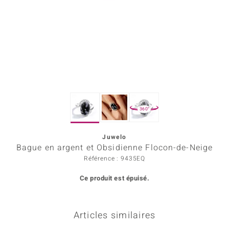
Prince Designs
Chic
d in Berlin
insell
360°
n Vogue
Juwelo
e in Italy
Bague en argent et Obsidienne Flocon-de-Neige
 Show
Référence : 9435EQ
Ce produit est épuisé.
o Paraíso
Classics
Articles similaires
remonti