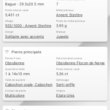
Bague - 29.5x20.5 mm
7
Poids total en carat
Métal précieux
5,431 ct
Argent Sterling
Alliage
Poids du métal précieux
925/1000 - Argent Sterling
3,95 g
Design
Marque
Solitaire avec accents
Juwelo
Pierre principale
Pierres Fines
Dénomination exacte
Obsidienne
Obsidienne Flocon-de-Neige
Quantité et taille
Poids total en carat
1 à 14x10 mm
5,36 ct
Taille de la pierre
Sertissage
Cabochon ovale, Cabochon
Serti griffe
Couleur de pierre
Origine
Multicolore
Etats-Unis