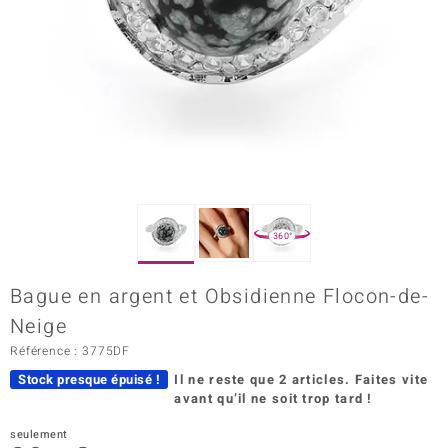
Prince Designs
Chic
d in Berlin
insell
n Vogue
360°
e in Italy
Bague en argent et Obsidienne Flocon-de-
 Show
Neige
o Paraíso
Référence : 3775DF
Stock presque épuisé !
Il ne reste que 2 articles.
Faites vite
Classics
avant qu’il ne soit trop tard !
remonti
seulement