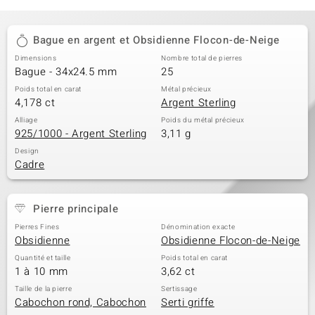
Bague en argent et Obsidienne Flocon-de-Neige
Dimensions
Nombre total de pierres
Bague - 34x24.5 mm
25
Poids total en carat
Métal précieux
4,178 ct
Argent Sterling
Alliage
Poids du métal précieux
925/1000 - Argent Sterling
3,11 g
Design
Cadre
Pierre principale
Pierres Fines
Dénomination exacte
Obsidienne
Obsidienne Flocon-de-Neige
Quantité et taille
Poids total en carat
1 à 10 mm
3,62 ct
Taille de la pierre
Sertissage
Cabochon rond, Cabochon
Serti griffe