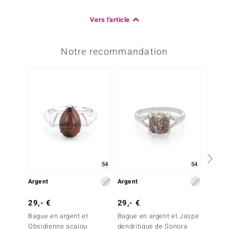
Vers l'article
Notre recommandation
54
54
Argent
Argent
Argent
29,- €
29,- €
39,- 
Bague en argent et
Bague en argent et Jaspe
Bague 
Obsidienne acajou
dendritique de Sonora
Dalmat