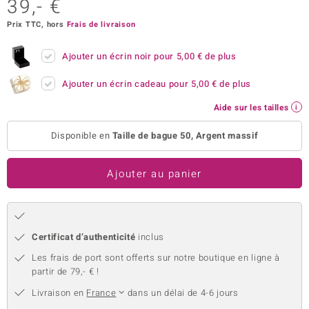
39,- €
uwelo
Prix TTC, hors
Frais de livraison
 Gems
Ajouter un écrin noir pour
5,00 €
de plus
no Collection
Ajouter un écrin cadeau pour
5,00 €
de plus
va
Aide sur les tailles
o
Disponible en
Taille de bague 50, Argent massif
otenier
Ajouter au panier
Certificat d’authenticité
inclus
Les frais de port sont offerts sur notre boutique en ligne à
partir de 79,- € !
Minerale
Livraison en
France
dans un délai de 4-6 jours