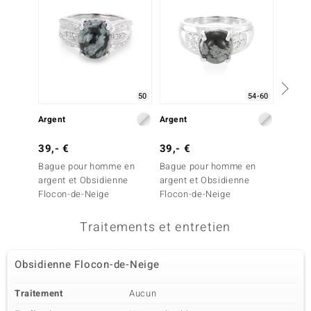
50
54-60
Argent
Argent
Argent
39,- €
39,- €
49,- 
Bague pour homme en
Bague pour homme en
Bague 
argent et Obsidienne
argent et Obsidienne
Obsidi
Flocon-de-Neige
Flocon-de-Neige
Neige
Traitements et entretien
Obsidienne Flocon-de-Neige
Traitement
Aucun