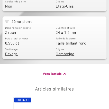
Couleur de pierre
Origine
Noir
Etats-Unis
2ème pierre
Dénomination exacte
Quantité et taille
Zircon
24 à 1,5 mm
Poids total en carat
Taille de la pierre
0,558 ct
Taille brillant rond
Sertissage
Origine
Pavage
Cambodge
Vers l'article
Articles similaires
Plus que 1
Plus q