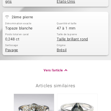
gris
Etats-Unis
2ème pierre
Dénomination exacte
Quantité et taille
Topaze blanche
47 à 1 mm
Poids total en carat
Taille de la pierre
0,248 ct
Taille brillant rond
Sertissage
Origine
Pavage
Brésil
Vers l'article
Articles similaires
Plus q