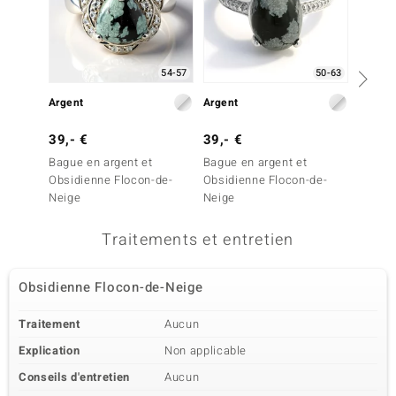
54-57
50-63
Argent
Argent
Argent
39,- €
39,- €
39,- 
Bague en argent et
Bague en argent et
Bague 
Obsidienne Flocon-de-
Obsidienne Flocon-de-
Obsidi
Neige
Neige
Neige
Traitements et entretien
Obsidienne Flocon-de-Neige
Traitement
Aucun
Explication
Non applicable
Conseils d'entretien
Aucun