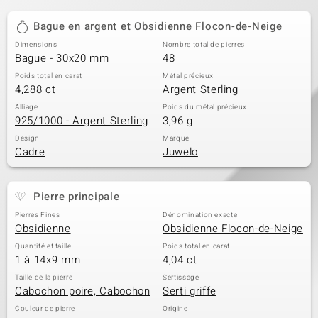
Bague en argent et Obsidienne Flocon-de-Neige
Dimensions
Nombre total de pierres
Bague - 30x20 mm
48
Poids total en carat
Métal précieux
4,288 ct
Argent Sterling
Alliage
Poids du métal précieux
925/1000 - Argent Sterling
3,96 g
Design
Marque
Cadre
Juwelo
Pierre principale
Pierres Fines
Dénomination exacte
Obsidienne
Obsidienne Flocon-de-Neige
Quantité et taille
Poids total en carat
1 à 14x9 mm
4,04 ct
Taille de la pierre
Sertissage
Cabochon poire, Cabochon
Serti griffe
Couleur de pierre
Origine