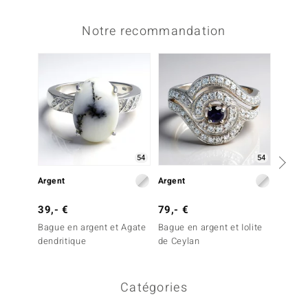
Notre recommandation
Plus q
54
54
Argent
Argent
Argent
39,- €
79,- €
39,- 
Bague en argent et Agate
Bague en argent et Iolite
Bague 
dendritique
de Ceylan
Obsidi
Neige
Catégories