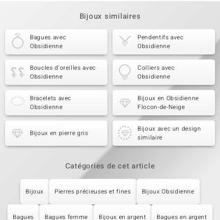
Bijoux similaires
Bagues avec
Pendentifs avec
Obsidienne
Obsidienne
Boucles d'oreilles avec
Colliers avec
Obsidienne
Obsidienne
Bracelets avec
Bijoux en Obsidienne
Obsidienne
Flocon-de-Neige
Bijoux avec un design
Bijoux en pierre gris
similaire
Catégories de cet article
Bijoux
Pierres précieuses et fines
Bijoux Obsidienne
Bagues
Bagues femme
Bijoux en argent
Bagues en argent