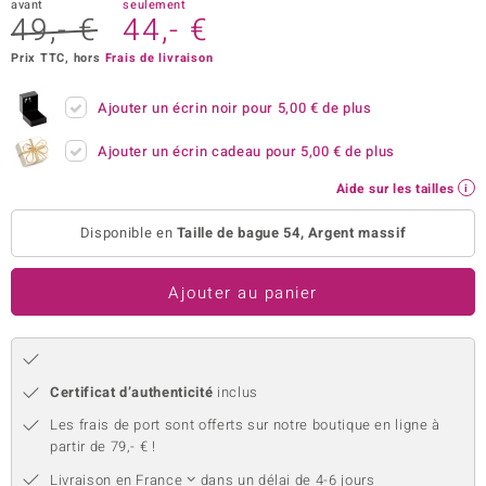
avant
seulement
49,- €
44,- €
uwelo
Prix TTC, hors
Frais de livraison
 Gems
Ajouter un écrin noir pour
5,00 €
de plus
no Collection
Ajouter un écrin cadeau pour
5,00 €
de plus
va
Aide sur les tailles
o
Disponible en
Taille de bague 54, Argent massif
otenier
Ajouter au panier
Certificat d’authenticité
inclus
Les frais de port sont offerts sur notre boutique en ligne à
Minerale
partir de 79,- € !
Livraison en
France
dans un délai de 4-6 jours