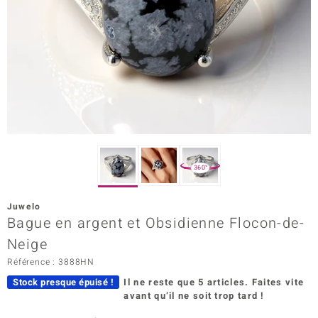
Prince Designs
Chic
d in Berlin
insell
n Vogue
360°
e in Italy
Juwelo
Bague en argent et Obsidienne Flocon-de-
 Show
Neige
o Paraíso
Référence : 3888HN
Classics
Stock presque épuisé !
Il ne reste que 5 articles.
Faites vite
avant qu’il ne soit trop tard !
remonti