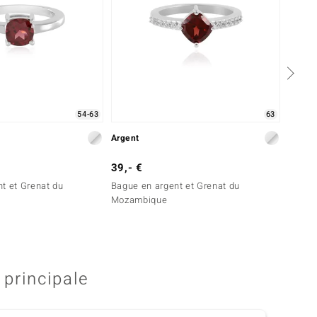
54-63
63
Argent
Argent
39,- €
69,- 
t et Grenat du
Bague en argent et Grenat du
Bague 
Mozambique
Mozam
 principale