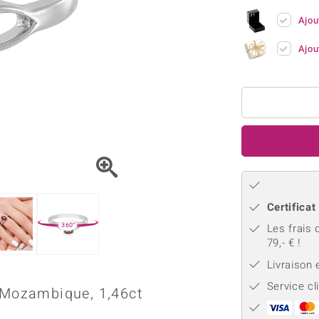
Kyanite
Labrado
tion
C
TPC
Ajou
Onyx
Péridot
urelles
C
Vitale Minerale
Sphène
Spinell
Ajou
Tourmaline
Zircon
e
Bleu
Vert
Certificat
360°
Les frais 
79,- € !
Livraison
Service cl
u Mozambique, 1,46ct