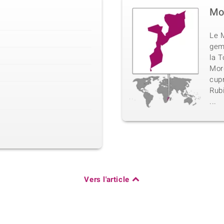
Mo
Le 
gem
la T
Mor
cup
Rub
...
Vers l'article