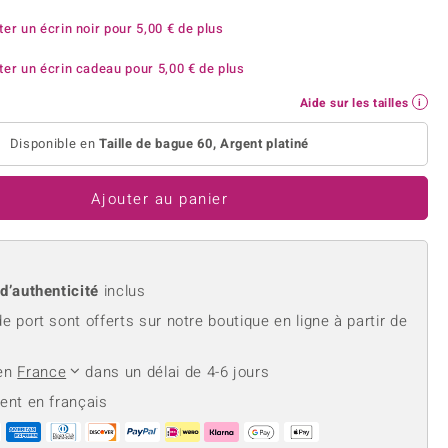
rite
Lapis Lazuli
reation
Nouveau
ter un écrin noir pour
5,00 €
de plus
Perle
hoisir la taille de votre bague
e
Tanzanite
ter un écrin cadeau pour
5,00 €
de plus
Aide sur les tailles
Disponible en
Taille de bague 60, Argent platiné
Jaune
Ajouter au panier
 d’authenticité
inclus
de port sont offerts sur notre boutique en ligne à partir de
 en
France
dans un délai de 4-6 jours
ient en français