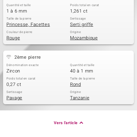
Quantité et taille
Poids total en carat
1 à 6 mm
1,261 ct
Taille de la pierre
Sertissage
Princesse, Facettes
Serti griffe
Couleur de pierre
Origine
Rouge
Mozambique
2ème pierre
Dénomination exacte
Quantité et taille
Zircon
40 à 1 mm
Poids total en carat
Taille de la pierre
0,27 ct
Rond
Sertissage
Origine
Pavage
Tanzanie
Vers l'article