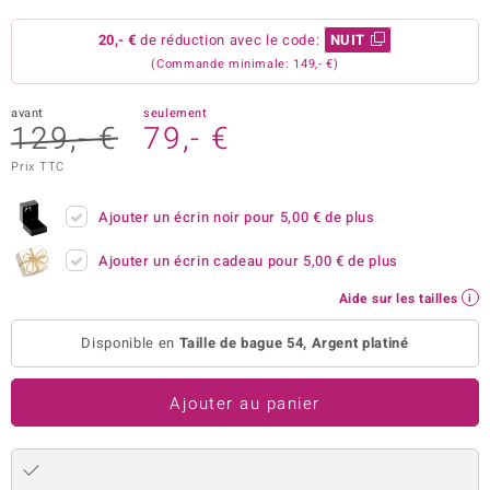
uwelo
20,- €
de réduction avec le code:
NUIT
(Commande minimale: 149,- €)
 Gems
avant
seulement
no Collection
129,- €
79,- €
va
Prix TTC
o
Ajouter un écrin noir pour
5,00 €
de plus
otenier
Ajouter un écrin cadeau pour
5,00 €
de plus
Aide sur les tailles
Disponible en
Taille de bague 54, Argent platiné
Ajouter au panier
Minerale