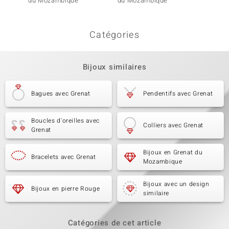
du Mozambique
du Mozambique
acajou
Catégories
Bijoux similaires
Bagues avec Grenat
Pendentifs avec Grenat
Boucles d'oreilles avec
Colliers avec Grenat
Grenat
Bijoux en Grenat du
Bracelets avec Grenat
Mozambique
Bijoux avec un design
Bijoux en pierre Rouge
similaire
Catégories de cet article