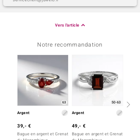
Vers l'article
Notre recommandation
-33%
63
50-63
Argent
Argent
Argent
39,- €
49,- €
299,-
Bague en argent et Grenat
Bague en argent et Grenat
Bague 