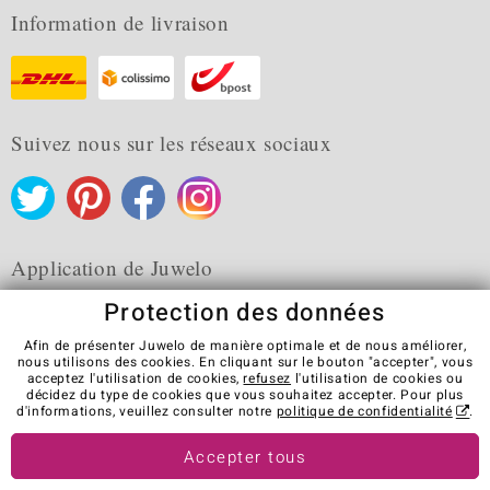
Information de livraison
Suivez nous sur les réseaux sociaux
Application de Juwelo
Protection des données
Afin de présenter Juwelo de manière optimale et de nous améliorer,
nous utilisons des cookies. En cliquant sur le bouton "accepter", vous
acceptez l'utilisation de cookies,
refusez
l'utilisation de cookies ou
CGV
Protection des données
Cookies
décidez du type de cookies que vous souhaitez accepter. Pour plus
Mentions légales
Contact
Révocation du contrat
d'informations, veuillez consulter notre
politique de confidentialité
.
Visit our stores in other countries:
Accepter tous