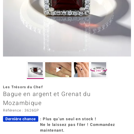
Prince Designs
Chic
d in Berlin
insell
n Vogue
360°
e in Italy
Les Trésors du Chef
Bague en argent et Grenat du
 Show
Mozambique
o Paraíso
Référence : 3626GP
Classics
Dernière chance
: Plus qu’un seul en stock !
Ne le laissez pas filer ! Commandez
remonti
maintenant.