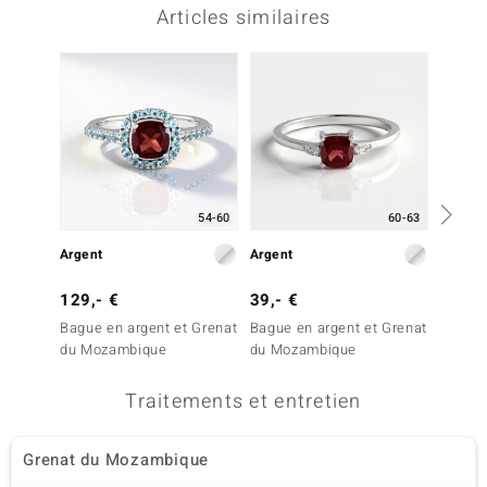
Articles similaires
-20%
54-60
60-63
Argent
Argent
Argent
129,- €
39,- €
49,- 
Bague en argent et Grenat
Bague en argent et Grenat
Bague 
du Mozambique
du Mozambique
du Mo
Traitements et entretien
Grenat du Mozambique