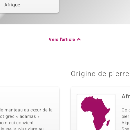
Afrique
Vers l'article
Origine de pierre
Af
le manteau au cœur de la
Ce 
mot grec « adamas »
pier
n nom qui convient
Aig
cieuse la plus dure au
Spe