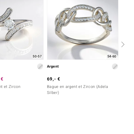
50-57
54-60
Argent
Argent
 €
69,- €
79,- 
t et Zircon
Bague en argent et Zircon (Adela
Bague 
Silber)