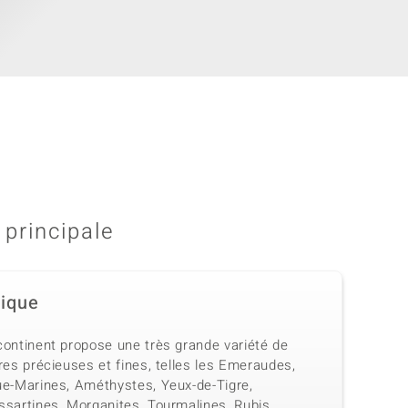
 principale
rique
continent propose une très grande variété de
res précieuses et fines, telles les Emeraudes,
ue-Marines, Améthystes, Yeux-de-Tigre,
ssartines, Morganites, Tourmalines, Rubis,