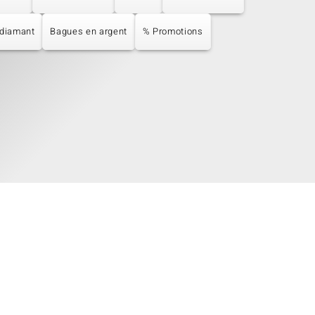
 diamant
Bagues en argent
% Promotions