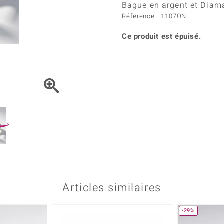
Kyanite
Labrado
Bague en argent et Diama
tion
C
TPC
Onyx
Péridot
Référence : 1107ON
urelles
C
Vitale Minerale
Sphène
Spinell
Ce produit est épuisé.
Tourmaline
Zircon
e
Bleu
Vert
Articles similaires
-29%