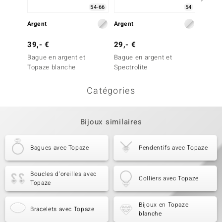
54-66
54
Argent
Argent
Argent
39,- €
29,- €
49,- 
Bague en argent et
Bague en argent et
Bague 
Topaze blanche
Spectrolite
Topaze
Catégories
Bijoux similaires
Bagues avec Topaze
Pendentifs avec Topaze
Boucles d'oreilles avec
Colliers avec Topaze
Topaze
Bijoux en Topaze
Bracelets avec Topaze
blanche