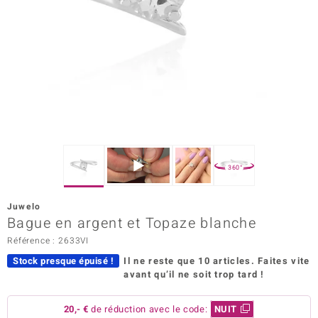
Prince Designs
Chic
d in Berlin
insell
n Vogue
360°
e in Italy
Juwelo
Bague en argent et Topaze blanche
 Show
Référence : 2633VI
o Paraíso
Stock presque épuisé !
Il ne reste que 10 articles.
Faites vite
avant qu’il ne soit trop tard !
Classics
remonti
20,- €
de réduction avec le code:
NUIT