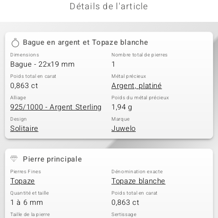
Détails de l'article
Bague en argent et Topaze blanche
Dimensions
Nombre total de pierres
Bague - 22x19 mm
1
Poids total en carat
Métal précieux
0,863 ct
Argent, platiné
Alliage
Poids du métal précieux
925/1000 - Argent Sterling
1,94 g
Design
Marque
Solitaire
Juwelo
Pierre principale
Pierres Fines
Dénomination exacte
Topaze
Topaze blanche
Quantité et taille
Poids total en carat
1 à 6 mm
0,863 ct
Taille de la pierre
Sertissage