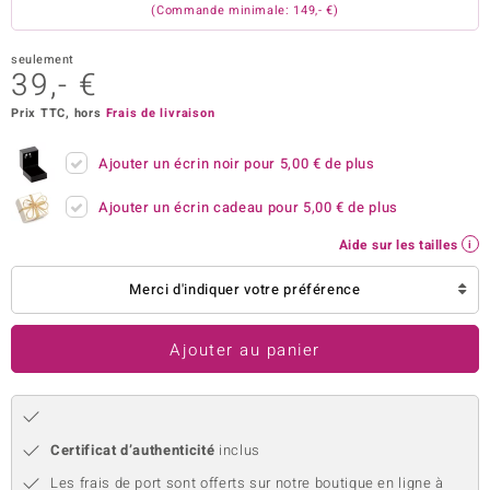
(Commande minimale: 149,- €)
uwelo
seulement
 Gems
39,- €
Prix TTC, hors
Frais de livraison
no Collection
va
Ajouter un écrin noir pour
5,00 €
de plus
Ajouter un écrin cadeau pour
5,00 €
de plus
o
Aide sur les tailles
otenier
Merci d'indiquer votre préférence
Ajouter au panier
Minerale
Certificat d’authenticité
inclus
Les frais de port sont offerts sur notre boutique en ligne à