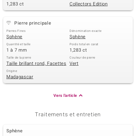
1,283 ct
Collectors Edition
Pierre principale
Pierres Fines
Dénomination exacte
Sphène
Sphène
Quantité et taille
Poids total en carat
1 à 7 mm
1,283 ct
Taille de la pierre
Couleur de pierre
Taille brillant rond, Facettes
Vert
Origine
Madagascar
Vers l'article
Traitements et entretien
Sphène