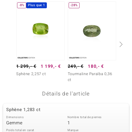
-8%
Plus que 1
-28%
uwelo
 Gems
no Collection
va
o
1 299,- €
1 199,- €
249,- €
180,- €
99,- 
otenier
Sphène 2,257 ct
Tourmaline Paraïba 0,36
Tourma
ct
ct
Détails de l'article
Sphène 1,283 ct
Minerale
Dimensions
Nombre total de pierres
Gemme
1
Poids total en carat
Marque