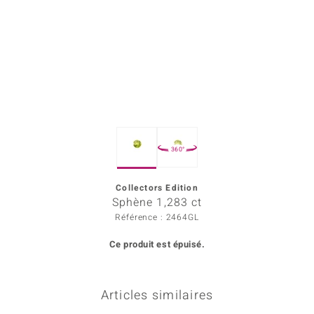
Prince Designs
Chic
d in Berlin
insell
360°
n Vogue
Collectors Edition
e in Italy
Sphène 1,283 ct
 Show
Référence : 2464GL
Ce produit est épuisé.
o Paraíso
Classics
Articles similaires
remonti