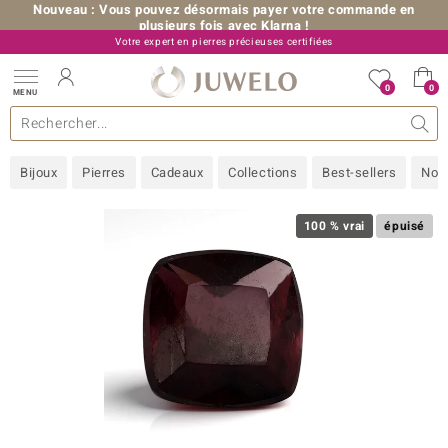
Nouveau : Vous pouvez désormais payer votre commande en
plusieurs fois avec Klarna !
Votre expert en pierres précieuses certifiées
+33 (0) 176 54 10 36
0
0
MENU
les collections
e bijoux
erres précieuses
s de A à Z
Ventes-flash
Design
Généralités
Pierres préférées
Métal Précieux
Bon à savoir
Juwelo
Pierres précieuses par couleur
Taille de bague
Nos conseils
old
Bijoux
Pierres
Cadeaux
Collections
Best-sellers
Nou
NI
 with Love
100 % vrai
épuisé
Nature
rong
ors Edition
ana