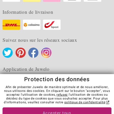
Information de livraison
Suivez nous sur les réseaux sociaux
Application de Juwelo
Protection des données
Afin de présenter Juwelo de manière optimale et de nous améliorer,
nous utilisons des cookies. En cliquant sur le bouton "accepter", vous
acceptez l'utilisation de cookies,
refusez
l'utilisation de cookies ou
CGV
Protection des données
Cookies
décidez du type de cookies que vous souhaitez accepter. Pour plus
Mentions légales
Contact
Révocation du contrat
d'informations, veuillez consulter notre
politique de confidentialité
.
Visit our stores in other countries:
Accepter tous