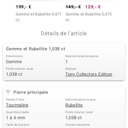
199,- €
149,- €
129,- €
299,-
uwelo
Gemme et Rubellite 0,671
Gemme et Rubellite 0,475
Gemme 
 Gems
ct
ct
ct
no Collection
Détails de l'article
va
Gemme et Rubellite 1,038 ct
o
Dimensions
Nombre total de pierres
Gemme
1
otenier
Poids total en carat
Marque
1,038 ct
Tony Collectors Edition
Pierre principale
Pierres Fines
Dénomination exacte
Tourmaline
Rubellite
Minerale
Quantité et taille
Poids total en carat
1 à 6 mm
1,038 ct
Taille de la pierre
Couleur de pierre