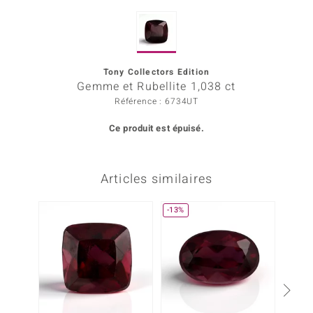
Prince Designs
Tony Collectors Edition
Chic
Gemme et Rubellite 1,038 ct
Référence : 6734UT
d in Berlin
Ce produit est épuisé.
insell
n Vogue
Articles similaires
e in Italy
-13%
-33%
 Show
o Paraíso
Classics
remonti