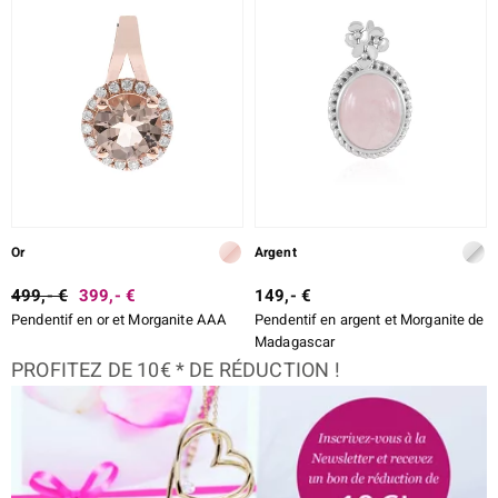
lection
Or
Argent
r
499,- €
399,- €
149,- €
Pendentif en or et Morganite AAA
Pendentif en argent et Morganite de
Madagascar
PROFITEZ DE 10€ * DE RÉDUCTION !
le