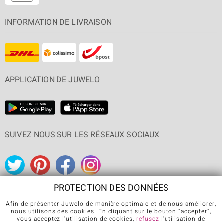
INFORMATION DE LIVRAISON
APPLICATION DE JUWELO
SUIVEZ NOUS SUR LES RÉSEAUX SOCIAUX
PROTECTION DES DONNÉES
Afin de présenter Juwelo de manière optimale et de nous améliorer,
nous utilisons des cookies. En cliquant sur le bouton "accepter",
CGV
Protection des données
Cookies
Mentions légales
vous acceptez l'utilisation de cookies,
refusez
l'utilisation de