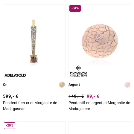
TAILLE EXACTE
-34%
SERTISSAGE
e Designs
erlin
ue
Italy
Or
Argent
599,- €
149,- €
99,- €
Pendentif en or et Morganite de
Pendentif en argent et Morganite de
aíso
Madagascar
Madagascar
ics
-20%
ti