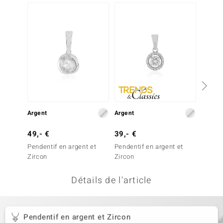
-13%
welo
Gems
o Collection
va
Argent
Argent
Argent
tenier
49,- €
39,- €
149,-
Pendentif en argent et
Pendentif en argent et
Penden
Zircon
Zircon
Quartz
Détails de l'article
inerale
Pendentif en argent et Zircon