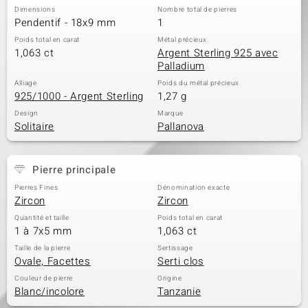
Dimensions
Nombre total de pierres
Pendentif - 18x9 mm
1
Poids total en carat
Métal précieux
1,063 ct
Argent Sterling 925 avec
Palladium
Alliage
Poids du métal précieux
925/1000 - Argent Sterling
1,27 g
Design
Marque
Solitaire
Pallanova
Pierre principale
Pierres Fines
Dénomination exacte
Zircon
Zircon
Quantité et taille
Poids total en carat
1 à 7x5 mm
1,063 ct
Taille de la pierre
Sertissage
Ovale, Facettes
Serti clos
Couleur de pierre
Origine
Blanc/incolore
Tanzanie