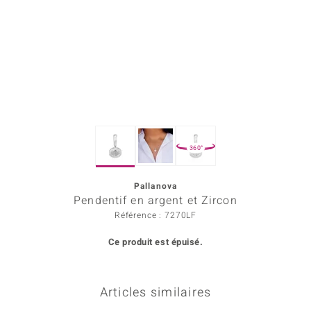
rince Designs
Chic
 in Berlin
nsell
360°
n Vogue
Pallanova
e in Italy
Pendentif en argent et Zircon
Show
Référence : 7270LF
Ce produit est épuisé.
 Paraíso
Classics
Articles similaires
emonti