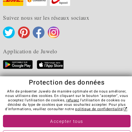
Suivez nous sur les réseaux sociaux
Application de Juwelo
Protection des données
CGV
Protection des données
Cookies
Mentions légales
Contact
Révocation du contrat
Afin de présenter Juwelo de manière optimale et de nous améliorer,
nous utilisons des cookies. En cliquant sur le bouton "accepter", vous
Visit our stores in other countries:
acceptez l'utilisation de cookies,
refusez
l'utilisation de cookies ou
décidez du type de cookies que vous souhaitez accepter. Pour plus
d'informations, veuillez consulter notre
politique de confidentialité
.
© Juwelo Deutschland GmbH (une société de elumeo SE)
Accepter tous