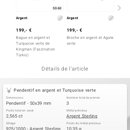
welo
50-60
Argent
Argent
Argent
Gems
199,- €
199,- €
179,-
o Collection
Bague en argent et
Broche en argent et Agate
Penden
va
Turquoise verte de
verte
Turquo
Kingman (Faszination
Mohavi
Türkis)
Türkis)
tenier
Détails de l'article
Pendentif en argent et Turquoise verte
Dimensions
Nombre total de pierres
Pendentif - 50x39 mm
3
Poids total en carat
Métal précieux
inerale
2,565 ct
Argent Sterling
Alliage
Poids du métal précieux
925/1000 - Argent Sterling
10,35 g