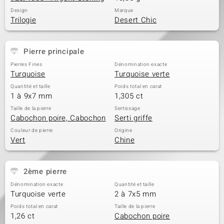
Design
Marque
Trilogie
Desert Chic
Pierre principale
Pierres Fines
Dénomination exacte
Turquoise
Turquoise verte
Quantité et taille
Poids total en carat
1 à 9x7 mm
1,305 ct
Taille de la pierre
Sertissage
Cabochon poire, Cabochon
Serti griffe
Couleur de pierre
Origine
Vert
Chine
2ème pierre
Dénomination exacte
Quantité et taille
Turquoise verte
2 à 7x5 mm
Poids total en carat
Taille de la pierre
1,26 ct
Cabochon poire