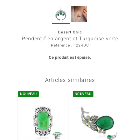
rince Designs
Desert Chic
Chic
Pendentif en argent et Turquoise verte
Référence : 1224DC
 in Berlin
Ce produit est épuisé.
nsell
n Vogue
Articles similaires
e in Italy
NOUVEAU
NOUVEAU
NOUV
Show
 Paraíso
Classics
emonti