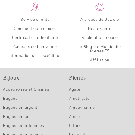
Service clients
A propos de Juwelo
Comment commander
Nos experts
Certificat d'authenticité
Application mobile
Cadeaux de bienvenue
Le Blog: Le Monde des
Pierres
Information sur l'expédition
Affiliation
Bijoux
Pierres
Accessoires et Chaines
Agate
Bagues
Amethyste
Bagues en argent
Aigue-marine
Bagues en or
Ambre
Bagues pour femmes
Citrine
Bagues pour homme
Diamant