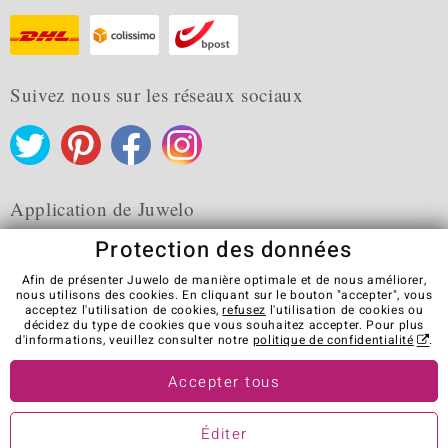
Suivez nous sur les réseaux sociaux
Application de Juwelo
Protection des données
Afin de présenter Juwelo de manière optimale et de nous améliorer,
nous utilisons des cookies. En cliquant sur le bouton "accepter", vous
acceptez l'utilisation de cookies,
refusez
l'utilisation de cookies ou
CGV
Protection des données
Cookies
décidez du type de cookies que vous souhaitez accepter. Pour plus
Mentions légales
Contact
Révocation du contrat
d'informations, veuillez consulter notre
politique de confidentialité
.
Visit our stores in other countries:
Accepter tous
Éditer
© Juwelo Deutschland GmbH (une société de elumeo SE)