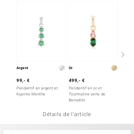
Plus q
uwelo
 Gems
no Collection
va
o
Argent
Or
Argent
otenier
99,- €
499,- €
299,-
Pendentif en argent et
Pendentif en or et
Penden
Kyanite Menthe
Tourmaline verte de
Tourma
Benedito
Détails de l'article
Minerale