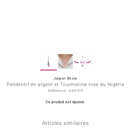
Prince Designs
Chic
d in Berlin
insell
360°
n Vogue
Jaipur Show
e in Italy
Pendentif en argent et Tourmaline rose du Nigéria
 Show
Référence : 6447CS
Ce produit est épuisé.
o Paraíso
Classics
Articles similaires
remonti