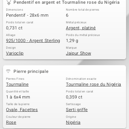
Pendentif en argent et Tourmaline rose du Nigéria
Dimensions
Nombre total de pierres
Pendentif - 28x6 mm
6
Poids total en carat
Métal précieux
0,731 ct
Argent, platiné
Alliage
Poids du métal précieux
925/1000 - Argent Sterling
1,29 g
Design
Marque
Varioclip
Jaipur Show
Pierre principale
Pierres Fines
Dénomination exacte
Tourmaline
Tourmaline rose du Nigéria
Quantité et taille
Poids total en carat
1 à 6x4 mm
0,359 ct
Taille de la pierre
Sertissage
Ovale, Facettes
Serti griffe
Couleur de pierre
Origine
Rose
Nigéria