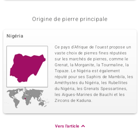
Dénomination exacte
Quantité et taille
Tsavorite de Tanzanie
1 à 1,6 mm
Poids total en carat
Taille de la pierre
Origine de pierre principale
0,019 ct
Rond
Sertissage
Origine
Nigéria
Serti griffe
Tanzanie
Ce pays d'Afrique de l'ouest propose un
vaste choix de pierres fines réputées
5ème pierre
sur les marchés de pierres, comme le
Grenat, la Morganite, la Tourmaline, la
Dénomination exacte
Quantité et taille
Tsavorite de Tanzanie
1 à 1,3 mm
Topaze. Le Nigéria est également
réputé pour ses Saphirs de Mambila, les
Poids total en carat
Taille de la pierre
Améthystes du Nigéria, les Rubellites
0,013 ct
Rond
du Nigéria, les Grenats Spessartines,
Sertissage
Origine
les Aigues-Marines de Bauchi et les
Serti griffe
Tanzanie
Zircons de Kaduna.
Vers l'article