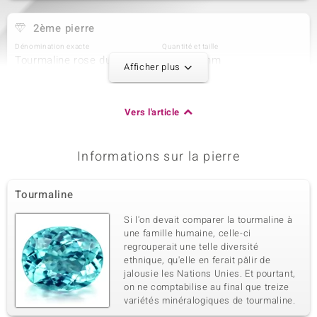
2ème pierre
Dénomination exacte
Quantité et taille
Tourmaline rose du Nigéria
2 à 4x3 mm
Afficher plus
Poids total en carat
Taille de la pierre
0,302 ct
Ovale
Sertissage
Origine
Vers l'article
Serti griffe
Nigéria
Informations sur la pierre
3ème pierre
Dénomination exacte
Quantité et taille
Tourmaline
Tsavorite de Tanzanie
1 à 2 mm
Poids total en carat
Taille de la pierre
Si l'on devait comparer la tourmaline à
0,038 ct
Rond
une famille humaine, celle-ci
regrouperait une telle diversité
Sertissage
Origine
Serti griffe
ethnique, qu'elle en ferait pâlir de
Tanzanie
jalousie les Nations Unies. Et pourtant,
on ne comptabilise au final que treize
variétés minéralogiques de tourmaline.
4ème pierre