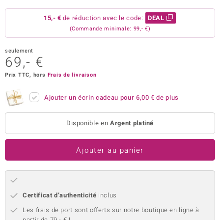
uwelo
15,- €
de réduction avec le code:
DEAL
(Commande minimale: 99,- €)
 Gems
seulement
no Collection
69,- €
va
Prix TTC, hors
Frais de livraison
o
Ajouter un écrin cadeau pour
6,00 €
de plus
otenier
Disponible en
Argent platiné
Ajouter au panier
Minerale
Certificat d’authenticité
inclus
Les frais de port sont offerts sur notre boutique en ligne à
partir de 79,- € !