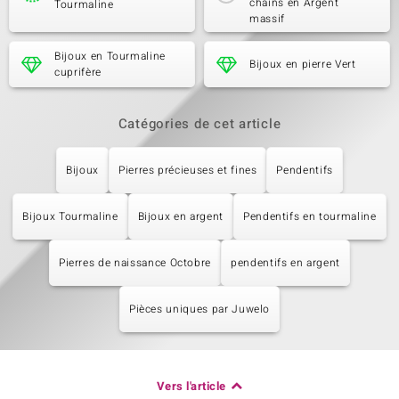
chaîns en Argent
Tourmaline
massif
Bijoux en Tourmaline
Bijoux en pierre Vert
cuprifère
Catégories de cet article
Bijoux
Pierres précieuses et fines
Pendentifs
Bijoux Tourmaline
Bijoux en argent
Pendentifs en tourmaline
Pierres de naissance Octobre
pendentifs en argent
Pièces uniques par Juwelo
Vers l'article