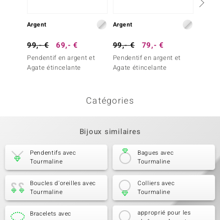
Argent
Argent
Argent
99,- €
69,- €
99,- €
79,- €
99,- 
Pendentif en argent et
Pendentif en argent et
Penden
Agate étincelante
Agate étincelante
Agate 
Catégories
Bijoux similaires
Pendentifs avec
Bagues avec
Tourmaline
Tourmaline
Boucles d'oreilles avec
Colliers avec
Tourmaline
Tourmaline
approprié pour les
Bracelets avec