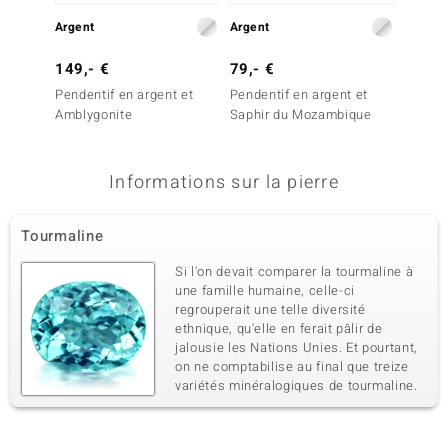
Argent
Argent
Argent
149,- €
79,- €
699,-
Pendentif en argent et
Pendentif en argent et
Penden
Amblygonite
Saphir du Mozambique
Sphèn
Informations sur la pierre
Tourmaline
Si l'on devait comparer la tourmaline à
une famille humaine, celle-ci
regrouperait une telle diversité
ethnique, qu'elle en ferait pâlir de
jalousie les Nations Unies. Et pourtant,
on ne comptabilise au final que treize
variétés minéralogiques de tourmaline.