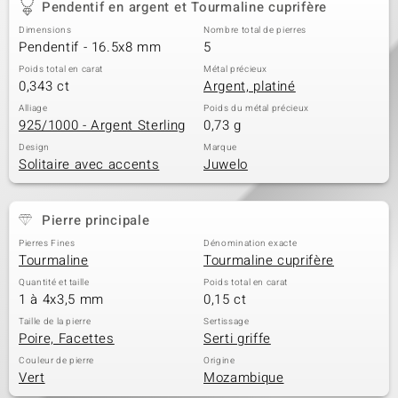
Pendentif en argent et Tourmaline cuprifère
Dimensions
Nombre total de pierres
Pendentif - 16.5x8 mm
5
Poids total en carat
Métal précieux
0,343 ct
Argent, platiné
Alliage
Poids du métal précieux
925/1000 - Argent Sterling
0,73 g
Design
Marque
Solitaire avec accents
Juwelo
Pierre principale
Pierres Fines
Dénomination exacte
Tourmaline
Tourmaline cuprifère
Quantité et taille
Poids total en carat
1 à 4x3,5 mm
0,15 ct
Taille de la pierre
Sertissage
Poire, Facettes
Serti griffe
Couleur de pierre
Origine
Vert
Mozambique