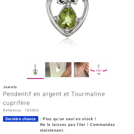
Prince Designs
Chic
d in Berlin
insell
n Vogue
360°
e in Italy
Juwelo
Pendentif en argent et Tourmaline
 Show
cuprifère
o Paraíso
Référence : 1839RA
Classics
Dernière chance
: Plus qu’un seul en stock !
Ne le laissez pas filer ! Commandez
remonti
maintenant.