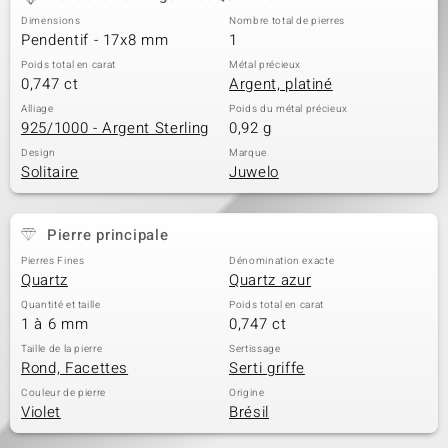
Dimensions
Nombre total de pierres
Pendentif - 17x8 mm
1
Poids total en carat
Métal précieux
0,747 ct
Argent, platiné
Alliage
Poids du métal précieux
925/1000 - Argent Sterling
0,92 g
Design
Marque
Solitaire
Juwelo
Pierre principale
Pierres Fines
Dénomination exacte
Quartz
Quartz azur
Quantité et taille
Poids total en carat
1 à 6 mm
0,747 ct
Taille de la pierre
Sertissage
Rond, Facettes
Serti griffe
Couleur de pierre
Origine
Violet
Brésil