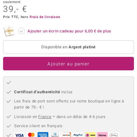
seulement
39,- €
uwelo
Prix TTC, hors
Frais de livraison
 Gems
Ajouter un écrin cadeau pour
6,00 €
de plus
no Collection
va
Disponible en
Argent platiné
o
Ajouter au panier
otenier
Certificat d’authenticité
inclus
Les frais de port sont offerts sur notre boutique en ligne à
partir de 79,- € !
Livraison en
France
dans un délai de 4-6 jours
Minerale
Service client en français