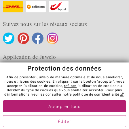
Suivez nous sur les réseaux sociaux
Application de Juwelo
Protection des données
Afin de présenter Juwelo de manière optimale et de nous améliorer,
nous utilisons des cookies. En cliquant sur le bouton "accepter", vous
acceptez l'utilisation de cookies,
refusez
l'utilisation de cookies ou
CGV
Protection des données
Cookies
décidez du type de cookies que vous souhaitez accepter. Pour plus
Mentions légales
Contact
Révocation du contrat
d'informations, veuillez consulter notre
politique de confidentialité
.
Visit our stores in other countries:
Accepter tous
Éditer
© Juwelo Deutschland GmbH (une société de elumeo SE)