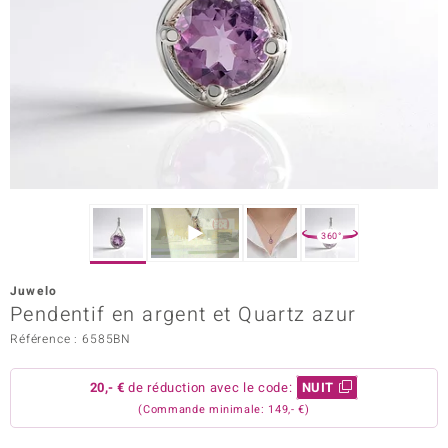
Prince Designs
Chic
d in Berlin
insell
n Vogue
360°
e in Italy
Juwelo
Pendentif en argent et Quartz azur
 Show
Référence : 6585BN
o Paraíso
20,- €
de réduction avec le code:
NUIT
Classics
(Commande minimale: 149,- €)
remonti