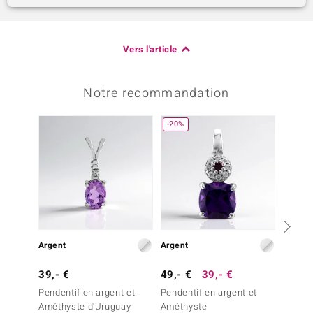
Vers l'article
Notre recommandation
-20%
-29%
Argent
Argent
Argent
39,- €
49,- €
39,- €
69,- 
Pendentif en argent et
Pendentif en argent et
Penden
Améthyste d'Uruguay
Améthyste
Améthy