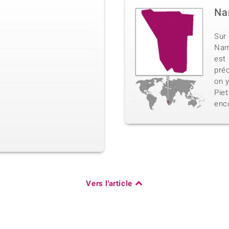
Na
Sur 
Nami
est
préc
on 
Pie
enc
Vers l'article