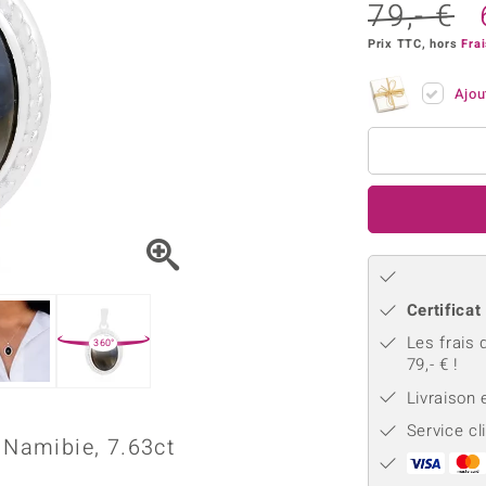
Kyanite
Labrado
79,- €
tion
C
TPC
Onyx
Péridot
urelles
C
Prix TTC, hors
Frai
Vitale Minerale
Sphène
Spinell
Ajou
Tourmaline
Zircon
e
Bleu
Vert
Certificat
Les frais 
360°
79,- € !
Livraison
Service cl
 Namibie, 7.63ct