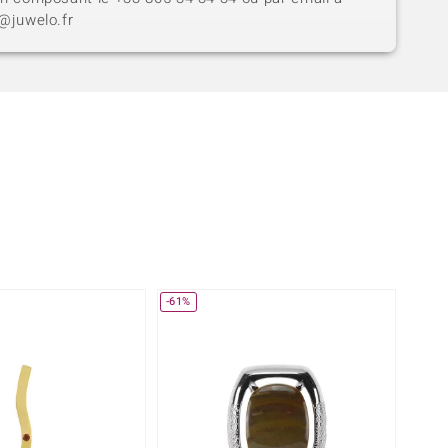
t@juwelo.fr
-61%
-29%