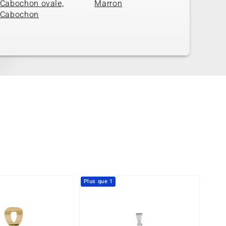
Cabochon ovale,
Marron
Cabochon
Plus que 1
-23%