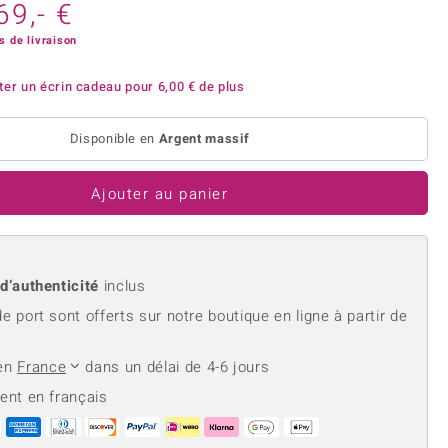
rite
Lapis Lazuli
69,- €
reation
Nouveau
Perle
hoisir la taille de votre bague
s de livraison
e
Tanzanite
ter un écrin cadeau pour
6,00 €
de plus
Disponible en
Argent massif
Jaune
Ajouter au panier
 d’authenticité
inclus
de port sont offerts sur notre boutique en ligne à partir de
 en
France
dans un délai de 4-6 jours
ient en français