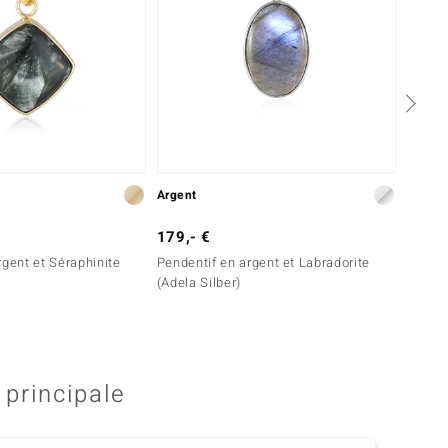
Argent
Argent
179,- €
129,-
rgent et Séraphinite
Pendentif en argent et Labradorite
Penden
(Adela Silber)
 principale