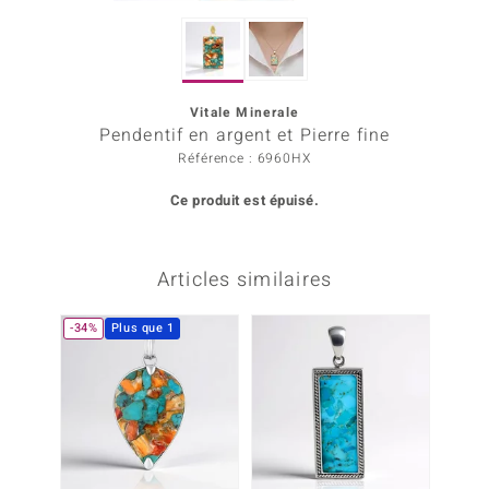
Prince Designs
Vitale Minerale
Chic
Pendentif en argent et Pierre fine
Référence : 6960HX
d in Berlin
Ce produit est épuisé.
insell
n Vogue
Articles similaires
e in Italy
-34%
Plus que 1
 Show
o Paraíso
Classics
remonti