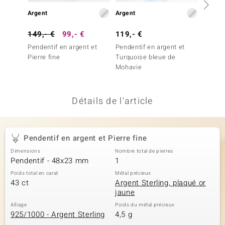
uwelo
Argent
Argent
Argent
149,- €
99,- €
119,- €
129,-
 Gems
Pendentif en argent et
Pendentif en argent et
Penden
no Collection
Pierre fine
Turquoise bleue de
Pierre 
Mohavie
va
o
Détails de l'article
otenier
Pendentif en argent et Pierre fine
Dimensions
Nombre total de pierres
Pendentif - 48x23 mm
1
Poids total en carat
Métal précieux
43 ct
Argent Sterling, plaqué or
jaune
Minerale
Alliage
Poids du métal précieux
925/1000 - Argent Sterling
4,5 g