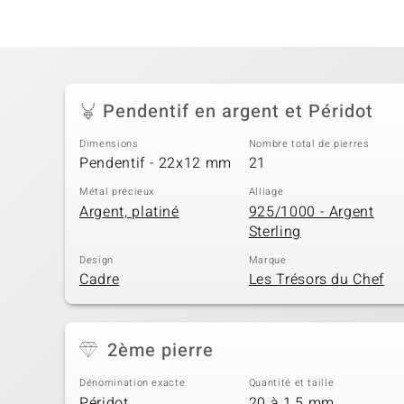
Pendentif en argent et Péridot
Dimensions
Nombre total de pierres
Pendentif - 22x12 mm
21
Métal précieux
Alliage
Argent, platiné
925/1000 - Argent
Sterling
Design
Marque
Cadre
Les Trésors du Chef
2ème pierre
Dénomination exacte
Quantité et taille
Péridot
20 à 1,5 mm