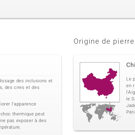
Origine de pierre
Ch
Le 
issage des inclusions et
en r
s, des cires et des
l'Ai
le S
iorer l'apparence
Jad
Péri
n choc thermique peut
 ne pas exposer à des
mpérature.