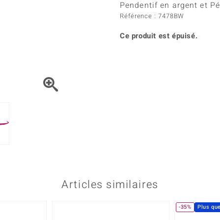
Kyanite
Labrado
Pendentif en argent et Pé
tion
C
TPC
Onyx
Péridot
Référence : 7478BW
urelles
C
Vitale Minerale
Sphène
Spinell
Ce produit est épuisé.
Tourmaline
Zircon
e
Bleu
Vert
Articles similaires
-35%
Plus qu