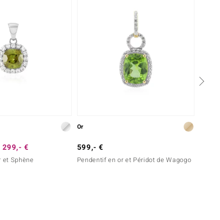
Or
Argent
 299,- €
599,- €
49,- 
r et Sphène
Pendentif en or et Péridot de Wagogo
Penden
l'Ouro