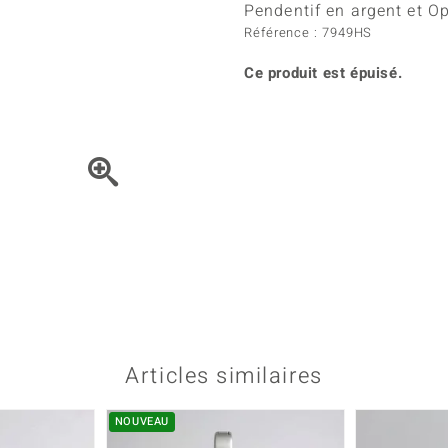
Kyanite
Labrado
Pendentif en argent et O
tion
C
TPC
Onyx
Péridot
Référence : 7949HS
urelles
C
Vitale Minerale
Sphène
Spinell
Ce produit est épuisé.
Tourmaline
Zircon
e
Bleu
Vert
Cliquez sur la vidéo et 
Articles similaires
NOUVEAU