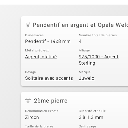
Pendentif en argent et Opale Wel
Dimensions
Nombre total de pierres
Pendentif - 19x8 mm
4
Métal précieux
Alliage
Argent, platiné
925/1000 - Argent
Sterling
Design
Marque
Solitaire avec accents
Juwelo
2ème pierre
Dénomination exacte
Quantité et taille
Zircon
3 à 1,3 mm
Taille de la pierre
Sertissage