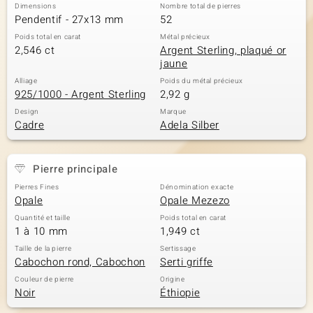
Dimensions
Nombre total de pierres
Pendentif - 27x13 mm
52
Poids total en carat
Métal précieux
2,546 ct
Argent Sterling, plaqué or
jaune
Alliage
Poids du métal précieux
925/1000 - Argent Sterling
2,92 g
Design
Marque
Cadre
Adela Silber
Pierre principale
Pierres Fines
Dénomination exacte
Opale
Opale Mezezo
Quantité et taille
Poids total en carat
1 à 10 mm
1,949 ct
Taille de la pierre
Sertissage
Cabochon rond, Cabochon
Serti griffe
Couleur de pierre
Origine
Noir
Éthiopie