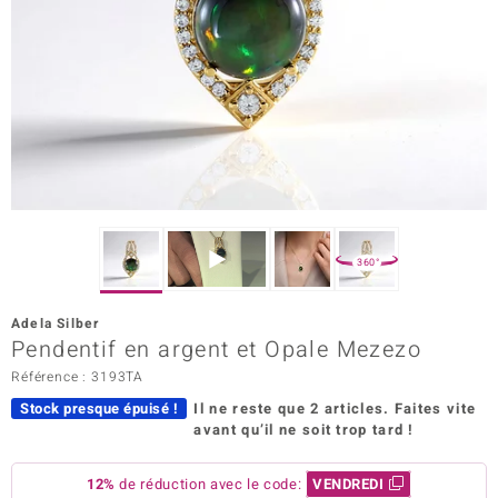
Prince Designs
Chic
d in Berlin
insell
n Vogue
360°
e in Italy
Adela Silber
Pendentif en argent et Opale Mezezo
 Show
Référence : 3193TA
o Paraíso
Stock presque épuisé !
Il ne reste que 2 articles.
Faites vite
avant qu’il ne soit trop tard !
Classics
remonti
12%
de réduction avec le code:
VENDREDI