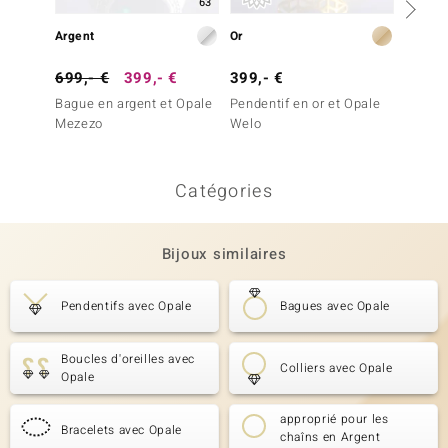
63
Argent
Or
Argent
699,- €
399,- €
399,- €
299,-
Bague en argent et Opale
Pendentif en or et Opale
Penden
Mezezo
Welo
Opale
Catégories
Bijoux similaires
Pendentifs avec Opale
Bagues avec Opale
Boucles d'oreilles avec
Colliers avec Opale
Opale
approprié pour les
Bracelets avec Opale
chaîns en Argent