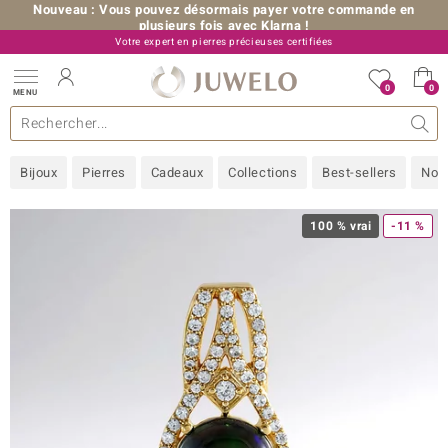
Nouveau : Vous pouvez désormais payer votre commande en
plusieurs fois avec Klarna !
Votre expert en pierres précieuses certifiées
+33 (0) 176 54 10 36
0
0
MENU
les collections
e bijoux
erres précieuses
s de A à Z
Ventes-flash
Design
Généralités
Pierres préférées
Métal Précieux
Bon à savoir
Juwelo
Pierres précieuses par couleur
Taille de bague
Nos conseils
old
Bijoux
Pierres
Cadeaux
Collections
Best-sellers
Nou
NI
 with Love
100 % vrai
-11 %
Nature
rong
ors Edition
ana