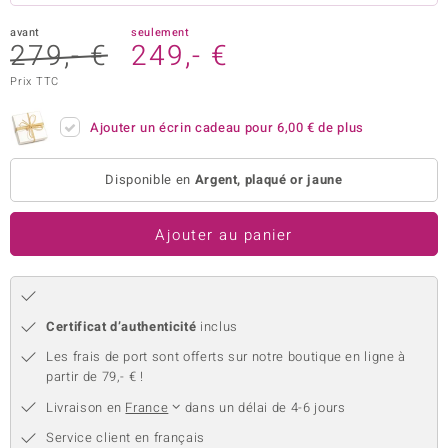
uwelo
avant
seulement
279,- €
249,- €
 Gems
Prix TTC
no Collection
Ajouter un écrin cadeau pour
6,00 €
de plus
va
Disponible en
Argent, plaqué or jaune
o
otenier
Ajouter au panier
Certificat d’authenticité
inclus
Les frais de port sont offerts sur notre boutique en ligne à
partir de 79,- € !
Minerale
Livraison en
France
dans un délai de 4-6 jours
Service client en français