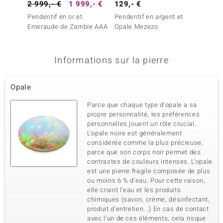
Dénomination exacte
2 999,- €
1 999,- €
Quantité et taille
129,- €
3 999
Zircon
8 à 1 mm
Pendentif en or et
Pendentif en argent et
Pendent
Poids total en carat
Taille de la pierre
Emeraude de Zambie AAA
Opale Mezezo
Emera
0,048 ct
Rond
Sertissage
Origine
Serti griffe
Cambodge
Informations sur la pierre
Opale
Parce que chaque type d'opale a sa
propre personnalité, les préférences
personnelles jouent un rôle crucial.
L'opale noire est généralement
considérée comme la plus précieuse,
parce que son corps noir permet des
contrastes de couleurs intenses. L'opale
est une pierre fragile composée de plus
ou moins 6 % d’eau. Pour cette raison,
elle craint l'eau et les produits
chimiques (savon, crème, désinfectant,
produit d'entretien...) En cas de contact
avec l'un de ces éléments, cela risque