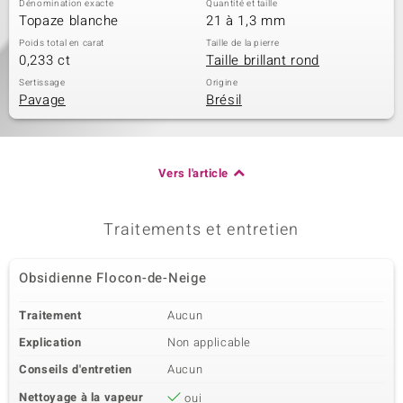
Dénomination exacte
Quantité et taille
Topaze blanche
21 à 1,3 mm
Poids total en carat
Taille de la pierre
0,233 ct
Taille brillant rond
Sertissage
Origine
Pavage
Brésil
Vers l'article
Traitements et entretien
Obsidienne Flocon-de-Neige
Traitement
Aucun
Explication
Non applicable
Conseils d'entretien
Aucun
Nettoyage à la vapeur
oui