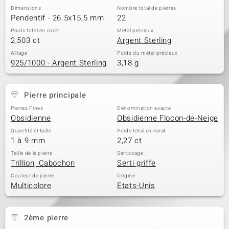
Dimensions
Nombre total de pierres
Pendentif - 26.5x15.5 mm
22
Poids total en carat
Métal précieux
2,503 ct
Argent Sterling
Alliage
Poids du métal précieux
925/1000 - Argent Sterling
3,18 g
Pierre principale
Pierres Fines
Dénomination exacte
Obsidienne
Obsidienne Flocon-de-Neige
Quantité et taille
Poids total en carat
1 à 9 mm
2,27 ct
Taille de la pierre
Sertissage
Trillion, Cabochon
Serti griffe
Couleur de pierre
Origine
Multicolore
Etats-Unis
2ème pierre