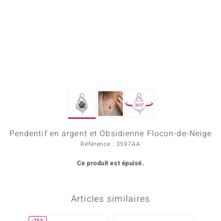
Prince Designs
Chic
d in Berlin
insell
360°
n Vogue
Pendentif en argent et Obsidienne Flocon-de-Neige
e in Italy
Référence : 3597AA
 Show
Ce produit est épuisé.
o Paraíso
Classics
Articles similaires
remonti
-25%