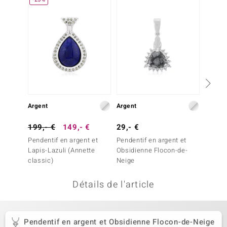
uwelo
 Gems
no Collection
va
o
Argent
Argent
Argent
otenier
199,- €
149,- €
29,- €
99,- 
Pendentif en argent et
Pendentif en argent et
Penden
Lapis-Lazuli (Annette
Obsidienne Flocon-de-
Labrad
classic)
Neige
Maniry
Détails de l'article
Minerale
Pendentif en argent et Obsidienne Flocon-de-Neige