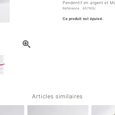
Kyanite
Labrado
Pendentif en argent et M
tion
C
TPC
Onyx
Péridot
Référence : 6579OU
urelles
C
Vitale Minerale
Sphène
Spinell
Ce produit est épuisé.
Tourmaline
Zircon
e
Bleu
Vert
Articles similaires