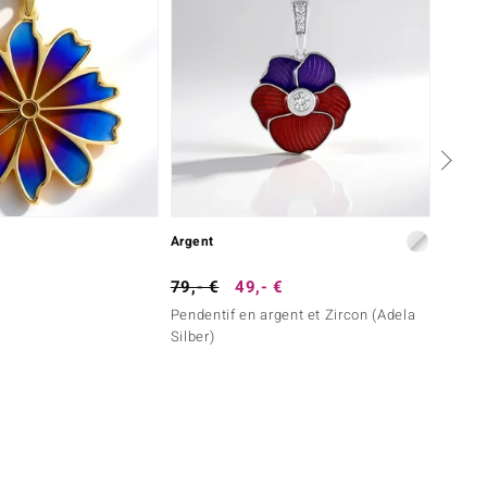
Argent
Argent
79,- €
49,- €
79,- 
Pendentif en argent et Zircon (Adela
Penden
Silber)