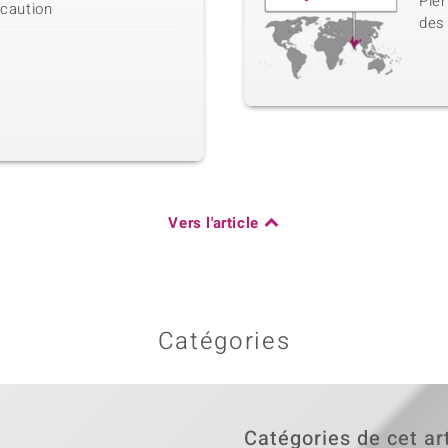
Pier
écaution
des
Vers l'article
Catégories
Catégories de cet ar