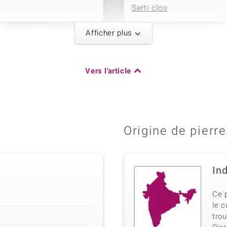
Serti clos
Afficher plus
5ème pierre
Taille de la pierre
Dénomination exacte
Vers l'article
Fantaisie
Cornaline
Sertissage
Serti clos
Origine de pierre
In
Ce 
le 
tro