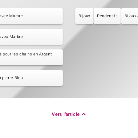
avec Marbre
Bijoux
Pendentifs
Bijoux
 avec Marbre
é pour les chaîns en Argent
n pierre Bleu
Vers l'article