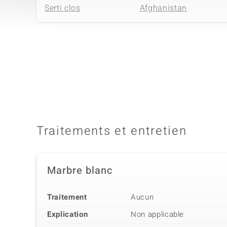
Serti clos
Afghanistan
4ème pierre
Dénomination exacte
Taille
Malachite
versch. mm
Sertissage
Origine
Serti clos
DR Kongo
Traitements et entretien
Marbre blanc
Traitement
Aucun
Explication
Non applicable