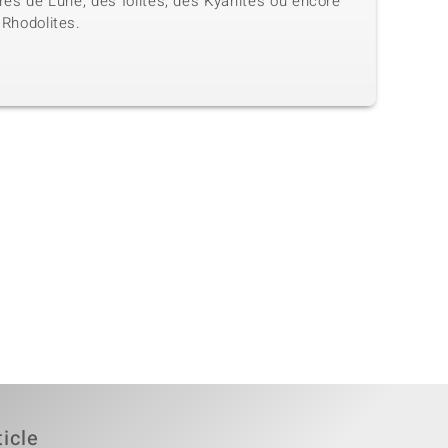
res de Lune, des Iolites, des Kyanites ou encore
 Rhodolites.
ticle