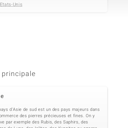
Etats-Unis
Taille
Taille de la pierre
versch. mm
Fantaisie
Origine
Brésil
 principale
de
pays d'Asie de sud est un des pays majeurs dans
commerce des pierres précieuses et fines. On y
uve par exemple des Rubis, des Saphirs, des