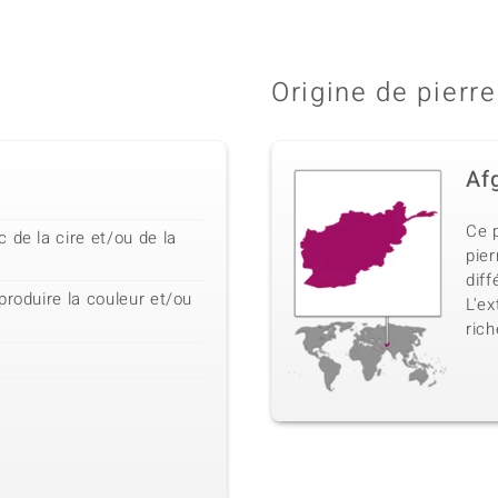
Origine de pierre
Af
Ce 
 de la cire et/ou de la
pier
diff
produire la couleur et/ou
L'e
ric