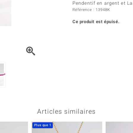
Kyanite
Labrado
Pendentif en argent et La
tion
C
TPC
Onyx
Péridot
Référence : 1394BK
urelles
C
Vitale Minerale
Sphène
Spinell
Ce produit est épuisé.
Tourmaline
Zircon
e
Bleu
Vert
Articles similaires
Plus que 1