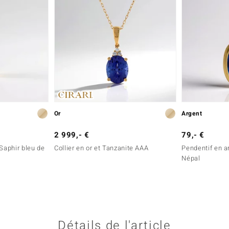
Or
Argent
2 999,- €
79,- €
 Saphir bleu de
Collier en or et Tanzanite AAA
Pendentif en a
Népal
Détails de l'article