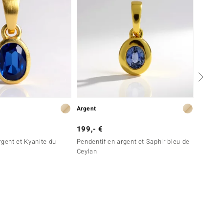
Argent
Argent
199,- €
699,-
rgent et Kyanite du
Pendentif en argent et Saphir bleu de
Collie
Ceylan