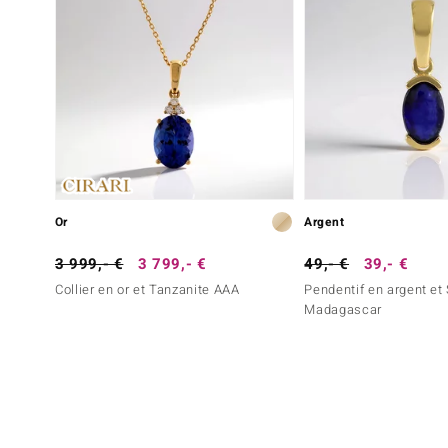
Or
Argent
3 999,- €
3 799,- €
49,- €
39,- €
Collier en or et Tanzanite AAA
Pendentif en argent et
Madagascar