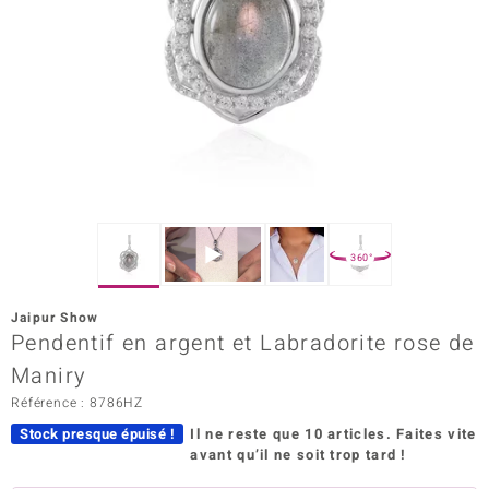
Prince Designs
Chic
d in Berlin
insell
n Vogue
360°
e in Italy
Jaipur Show
Pendentif en argent et Labradorite rose de
 Show
Maniry
o Paraíso
Référence : 8786HZ
Classics
Stock presque épuisé !
Il ne reste que 10 articles.
Faites vite
avant qu’il ne soit trop tard !
remonti