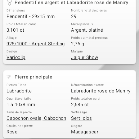
Pendentif en argent et Labradorite rose de Maniry
Dimensions
Nombre total de pierres
Pendentif - 29x15 mm
29
Poids total en carat
Métal précieux
3,101 ct
Argent, platiné
Alliage
Poids du métal précieux
925/1000 - Argent Sterling
2,76 g
Design
Marque
Varioclip
Jaipur Show
Pierre principale
Pierres Fines
Dénomination exacte
Labradorite
Labradorite rose de Maniry
Quantité et taille
Poids total en carat
1 à 10x8 mm
2,685 ct
Taille de la pierre
Sertissage
Cabochon ovale, Cabochon
Serti clos
Couleur de pierre
Origine
Rose
Madagascar