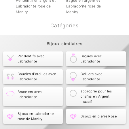
Pendentif en argent et
Bague en argent et
Penden
Labradorite rose de
Labradorite rose de
Ammol
Maniry
Maniry
Catégories
Bijoux similaires
Pendentifs avec
Bagues avec
Labradorite
Labradorite
Boucles d'oreilles avec
Colliers avec
Labradorite
Labradorite
approprié pour les
Bracelets avec
chaîns en Argent
Labradorite
massif
Bijoux en Labradorite
Bijoux en pierre Rose
rose de Maniry