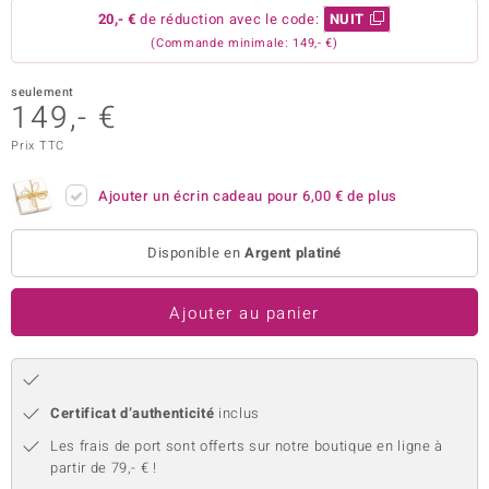
20,- €
de réduction avec le code:
NUIT
uwelo
(Commande minimale: 149,- €)
 Gems
seulement
149,- €
no Collection
Prix TTC
va
Ajouter un écrin cadeau pour
6,00 €
de plus
o
otenier
Disponible en
Argent platiné
Ajouter au panier
Certificat d’authenticité
inclus
Minerale
Les frais de port sont offerts sur notre boutique en ligne à
partir de 79,- € !