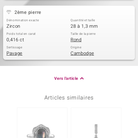
2ème pierre
Dénomination exacte
Quantité et taille
Zircon
28 à 1,3 mm
Poids total en carat
Taille de la pierre
0,416 ct
Rond
Sertissage
Origine
Pavage
Cambodge
Vers l'article
Articles similaires