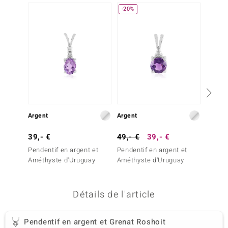
-20%
NOUV
uwelo
 Gems
no Collection
va
o
Argent
Argent
Argent
otenier
39,- €
49,- €
39,- €
99,- 
Pendentif en argent et
Pendentif en argent et
Penden
Améthyste d'Uruguay
Améthyste d'Uruguay
Fluorit
Détails de l'article
Minerale
Pendentif en argent et Grenat Roshoit