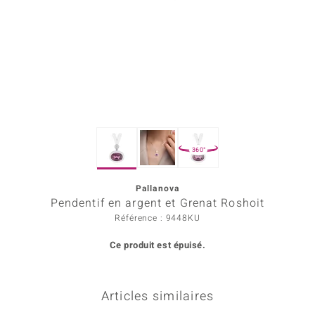
Prince Designs
Chic
d in Berlin
insell
360°
n Vogue
Pallanova
e in Italy
Pendentif en argent et Grenat Roshoit
 Show
Référence : 9448KU
Ce produit est épuisé.
o Paraíso
Classics
Articles similaires
remonti