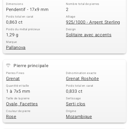
Dimensions
Nombre total de pierres
Pendentif - 17x9 mm
2
Poids total en carat
Alliage
0,863 ct
925/1000 - Argent Sterling
Poids du métal précieux
Design
1,29 g
Solitaire avec accents
Marque
Pallanova
Pierre principale
Pierres Fines
Dénomination exacte
Grenat
Grenat Roshoite
Quantité et taille
Poids total en carat
1 à 7x5 mm
0,833 ct
Taille de la pierre
Sertissage
Ovale, Facettes
Serti clos
Couleur de pierre
Origine
Rose
Mozambique