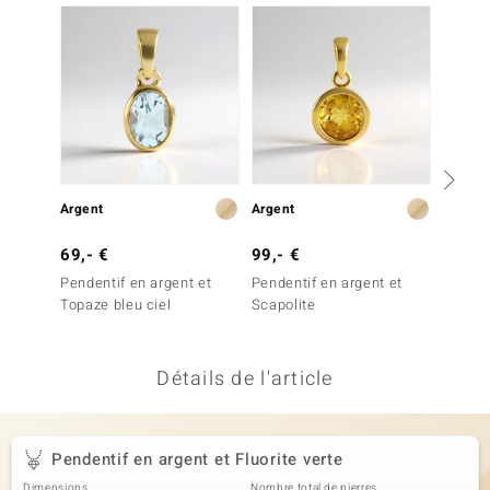
uwelo
 Gems
no Collection
va
o
Argent
Argent
Argent
otenier
69,- €
99,- €
249,-
Pendentif en argent et
Pendentif en argent et
Penden
Topaze bleu ciel
Scapolite
Vésuvi
Détails de l'article
Minerale
Pendentif en argent et Fluorite verte
Dimensions
Nombre total de pierres