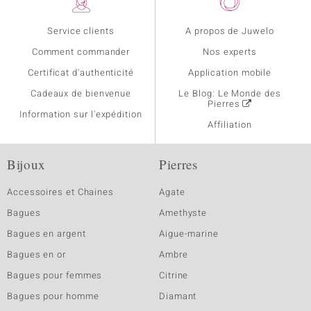
Service clients
A propos de Juwelo
Comment commander
Nos experts
Certificat d'authenticité
Application mobile
Cadeaux de bienvenue
Le Blog: Le Monde des
Pierres
Information sur l'expédition
Affiliation
Bijoux
Pierres
Accessoires et Chaines
Agate
Bagues
Amethyste
Bagues en argent
Aigue-marine
Bagues en or
Ambre
Bagues pour femmes
Citrine
Bagues pour homme
Diamant