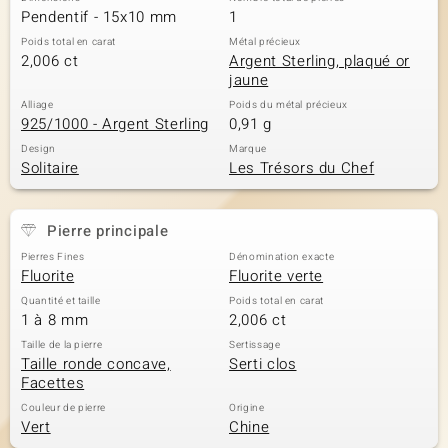
Pendentif - 15x10 mm
1
Poids total en carat
Métal précieux
2,006 ct
Argent Sterling, plaqué or
jaune
Alliage
Poids du métal précieux
925/1000 - Argent Sterling
0,91 g
Design
Marque
Solitaire
Les Trésors du Chef
Pierre principale
Pierres Fines
Dénomination exacte
Fluorite
Fluorite verte
Quantité et taille
Poids total en carat
1 à 8 mm
2,006 ct
Taille de la pierre
Sertissage
Taille ronde concave,
Serti clos
Facettes
Couleur de pierre
Origine
Vert
Chine