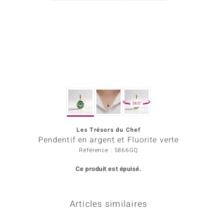
Prince Designs
Chic
d in Berlin
insell
360°
n Vogue
Les Trésors du Chef
e in Italy
Pendentif en argent et Fluorite verte
 Show
Référence : 5866GQ
Ce produit est épuisé.
o Paraíso
Classics
Articles similaires
remonti