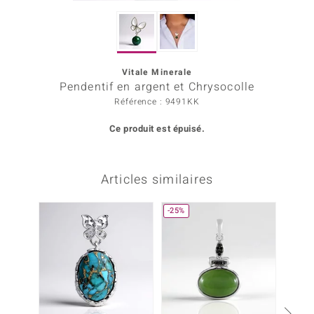
Prince Designs
Vitale Minerale
Chic
Pendentif en argent et Chrysocolle
Référence : 9491KK
d in Berlin
Ce produit est épuisé.
insell
n Vogue
Articles similaires
e in Italy
-25%
 Show
o Paraíso
Classics
remonti