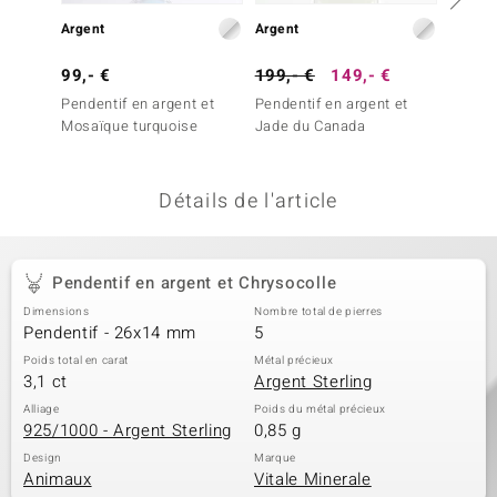
uwelo
Argent
Argent
Argent
99,- €
199,- €
149,- €
39,- 
 Gems
Pendentif en argent et
Pendentif en argent et
Penden
no Collection
Mosaïque turquoise
Jade du Canada
Jade d
va
Détails de l'article
o
otenier
Pendentif en argent et Chrysocolle
Dimensions
Nombre total de pierres
Pendentif - 26x14 mm
5
Poids total en carat
Métal précieux
3,1 ct
Argent Sterling
Alliage
Poids du métal précieux
925/1000 - Argent Sterling
0,85 g
Minerale
Design
Marque
Animaux
Vitale Minerale