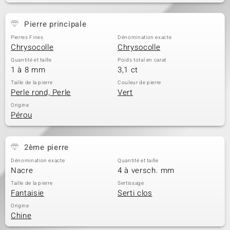
Pierre principale
Pierres Fines
Dénomination exacte
Chrysocolle
Chrysocolle
Quantité et taille
Poids total en carat
1 à 8 mm
3,1 ct
Taille de la pierre
Couleur de pierre
Perle rond, Perle
Vert
Origine
Pérou
2ème pierre
Dénomination exacte
Quantité et taille
Nacre
4 à versch. mm
Taille de la pierre
Sertissage
Fantaisie
Serti clos
Origine
Chine