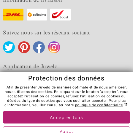
Suivez nous sur les réseaux sociaux
Application de Juwelo
Protection des données
Afin de présenter Juwelo de manière optimale et de nous améliorer,
nous utilisons des cookies. En cliquant sur le bouton "accepter", vous
acceptez l'utilisation de cookies,
refusez
l'utilisation de cookies ou
CGV
Protection des données
Cookies
décidez du type de cookies que vous souhaitez accepter. Pour plus
Mentions légales
Contact
Révocation du contrat
d'informations, veuillez consulter notre
politique de confidentialité
.
Visit our stores in other countries:
Accepter tous