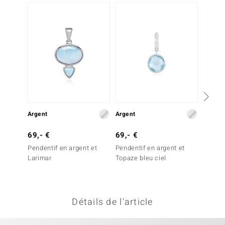
uwelo
 Gems
no Collection
va
o
Argent
Argent
Argent
otenier
69,- €
69,- €
149,-
Pendentif en argent et
Pendentif en argent et
Penden
Larimar
Topaze bleu ciel
Amblyg
Minerale
Détails de l'article