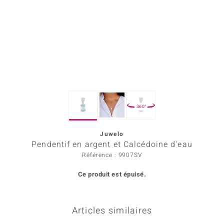
Prince Designs
Chic
d in Berlin
insell
360°
n Vogue
Juwelo
e in Italy
Pendentif en argent et Calcédoine d'eau
 Show
Référence : 9907SV
Ce produit est épuisé.
o Paraíso
Classics
Articles similaires
remonti