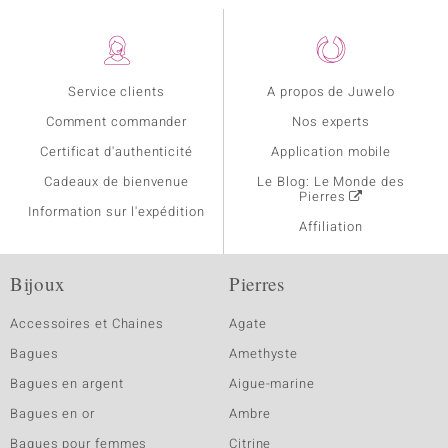
Service clients
A propos de Juwelo
Comment commander
Nos experts
Certificat d'authenticité
Application mobile
Cadeaux de bienvenue
Le Blog: Le Monde des
Pierres
Information sur l'expédition
Affiliation
Bijoux
Pierres
Accessoires et Chaines
Agate
Bagues
Amethyste
Bagues en argent
Aigue-marine
Bagues en or
Ambre
Bagues pour femmes
Citrine