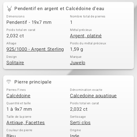
Pendentif en argent et Calcédoine d'eau
Dimensions
Nombre total de pierres
Pendentif - 19x7 mm
1
Poids total en carat
Métal précieux
2,032 ct
Argent, platiné
Alliage
Poids du métal précieux
925/1000 - Argent Sterling
1,59 g
Design
Marque
Solitaire
Juwelo
Pierre principale
Pierres Fines
Dénomination exacte
Calcédoine
Calcedoine aquatique
Quantité et taille
Poids total en carat
1 à 9x7 mm
2,032 ct
Taille de la pierre
Sertissage
Antique, Facettes
Serti clos
Couleur de pierre
Origine
Bleu
Inde