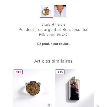
Prince Designs
Vitale Minerale
Chic
Pendentif en argent et Bois fossilisé
Référence : 8682XD
d in Berlin
Ce produit est épuisé.
insell
n Vogue
Articles similaires
e in Italy
-51%
-38%
-38%
 Show
o Paraíso
Classics
remonti
50