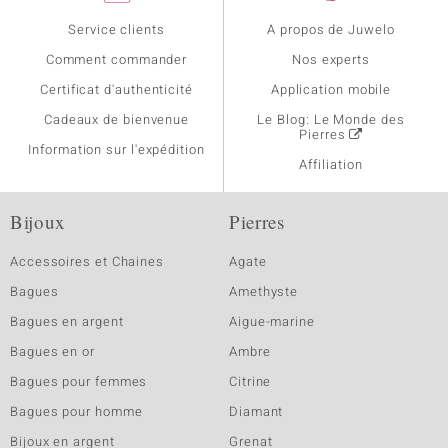
Service clients
A propos de Juwelo
Comment commander
Nos experts
Certificat d'authenticité
Application mobile
Cadeaux de bienvenue
Le Blog: Le Monde des
Pierres
Information sur l'expédition
Affiliation
Bijoux
Pierres
Accessoires et Chaines
Agate
Bagues
Amethyste
Bagues en argent
Aigue-marine
Bagues en or
Ambre
Bagues pour femmes
Citrine
Bagues pour homme
Diamant
Bijoux en argent
Grenat