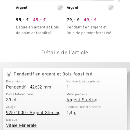
uwelo
Argent
Argent
Argent
99,- €
49,- €
79,- €
49,- €
79,- 
 Gems
Bague en argent et Bois
Pendentif en argent et
Penden
no Collection
de palmier fossilisé
Bois de palmier fossilisé
Bois fo
va
Détails de l'article
o
otenier
Pendentif en argent et Bois fossilisé
Dimensions
Nombre total de pierres
Pendentif - 42x32 mm
1
Poids total en carat
Métal précieux
39 ct
Argent Sterling
Alliage
Poids du métal précieux
925/1000 - Argent Sterling
1,4 g
Minerale
Marque
Vitale Minerale