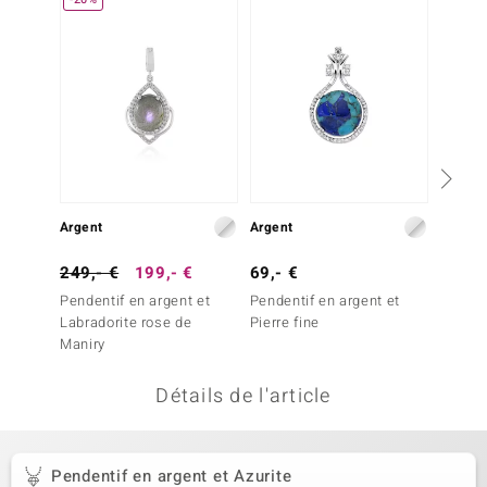
uwelo
 Gems
no Collection
va
o
Argent
Argent
Argent
otenier
249,- €
199,- €
69,- €
199,-
Pendentif en argent et
Pendentif en argent et
Penden
Labradorite rose de
Pierre fine
Opale d
Maniry
Détails de l'article
Minerale
Pendentif en argent et Azurite