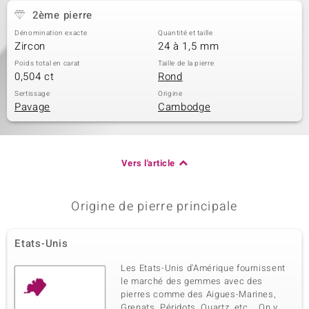
2ème pierre
Dénomination exacte
Quantité et taille
Zircon
24 à 1,5 mm
Poids total en carat
Taille de la pierre
0,504 ct
Rond
Sertissage
Origine
Pavage
Cambodge
Vers l'article
Origine de pierre principale
Etats-Unis
Les Etats-Unis d'Amérique fournissent
le marché des gemmes avec des
pierres comme des Aigues-Marines,
Grenats, Péridots, Quartz, etc … On y