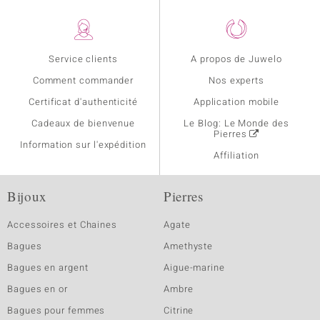
Service clients
A propos de Juwelo
Comment commander
Nos experts
Certificat d'authenticité
Application mobile
Cadeaux de bienvenue
Le Blog: Le Monde des
Pierres
Information sur l'expédition
Affiliation
Bijoux
Pierres
Accessoires et Chaines
Agate
Bagues
Amethyste
Bagues en argent
Aigue-marine
Bagues en or
Ambre
Bagues pour femmes
Citrine