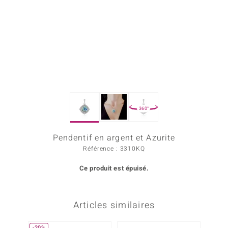
Prince Designs
Chic
d in Berlin
insell
360°
n Vogue
Pendentif en argent et Azurite
e in Italy
Référence : 3310KQ
 Show
Ce produit est épuisé.
o Paraíso
Classics
Articles similaires
remonti
-20%