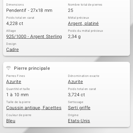
Dimensions
Nombre total de pierres
Pendentif - 27x18 mm
25
Poids total en carat
Métal précieux
4,228 ct
Argent, platiné
Alliage
Poids du métal précieux
925/1000 - Argent Sterling
2,34 g
Design
Cadre
Pierre principale
Pierres Fines
Dénomination exacte
Azurite
Azurite
Quantité et taille
Poids total en carat
1 à 10 mm
3,724 ct
Taille de la pierre
Sertissage
Coussin antique, Facettes
Serti griffe
Couleur de pierre
Origine
Bleu
Etats-Unis