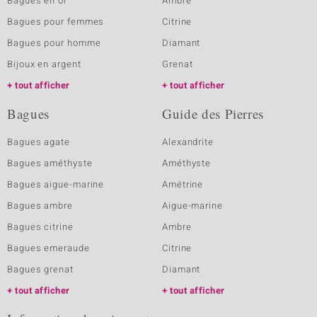
Bagues en or
Ambre
Bagues pour femmes
Citrine
Bagues pour homme
Diamant
Bijoux en argent
Grenat
tout afficher
tout afficher
Bagues
Guide des Pierres
Bagues agate
Alexandrite
Bagues améthyste
Améthyste
Bagues aigue-marine
Amétrine
Bagues ambre
Aigue-marine
Bagues citrine
Ambre
Bagues emeraude
Citrine
Bagues grenat
Diamant
tout afficher
tout afficher