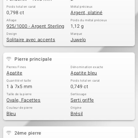
Poids total en carat
Métal précieux
0,798 ct
Argent, platiné
Alliage
Poids du métal précieux
925/1000 - Argent Sterling
1,12 g
Design
Marque
Solitaire avec accents
Juwelo
Pierre principale
Pierres Fines
Dénomination exacte
Apatite
Apatite bleu
Quantité et taille
Poids total en carat
1 à 7x5 mm
0,749 ct
Taille de la pierre
Sertissage
Ovale, Facettes
Serti griffe
Couleur de pierre
Origine
Bleu
Brésil
2ème pierre