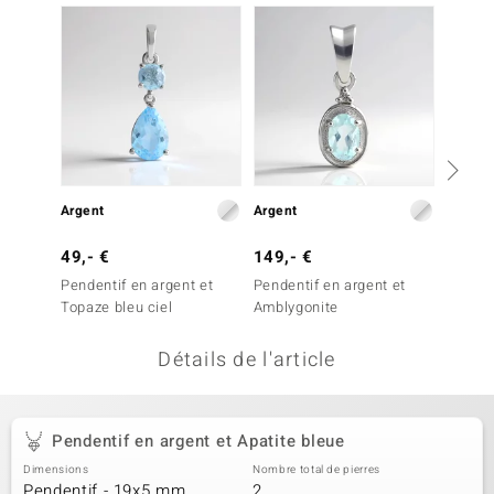
-38%
uwelo
 Gems
no Collection
va
o
Argent
Argent
Argent
otenier
49,- €
149,- €
79,- 
Pendentif en argent et
Pendentif en argent et
Penden
Topaze bleu ciel
Amblygonite
Grandid
Détails de l'article
Minerale
Pendentif en argent et Apatite bleue
Dimensions
Nombre total de pierres
Pendentif - 19x5 mm
2