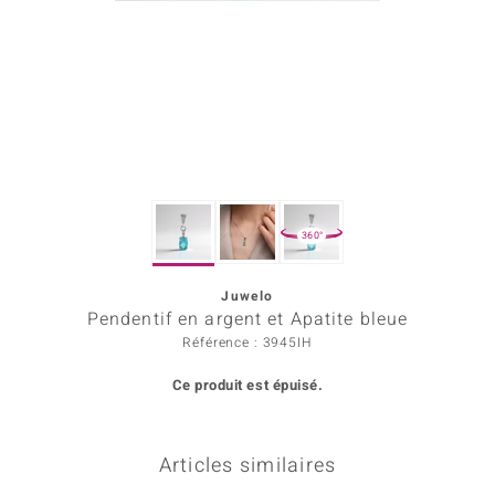
Prince Designs
Chic
d in Berlin
insell
360°
n Vogue
Juwelo
e in Italy
Pendentif en argent et Apatite bleue
 Show
Référence : 3945IH
Ce produit est épuisé.
o Paraíso
Classics
Articles similaires
remonti