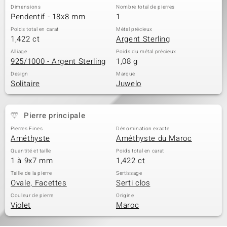
Dimensions
Nombre total de pierres
Pendentif - 18x8 mm
1
Poids total en carat
Métal précieux
1,422 ct
Argent Sterling
Alliage
Poids du métal précieux
925/1000 - Argent Sterling
1,08 g
Design
Marque
Solitaire
Juwelo
Pierre principale
Pierres Fines
Dénomination exacte
Améthyste
Améthyste du Maroc
Quantité et taille
Poids total en carat
1 à 9x7 mm
1,422 ct
Taille de la pierre
Sertissage
Ovale, Facettes
Serti clos
Couleur de pierre
Origine
Violet
Maroc