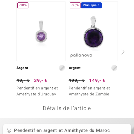
-20%
-25%
Plus que 1
uwelo
 Gems
no Collection
va
o
Argent
Argent
Argent
otenier
49,- €
39,- €
199,- €
149,- €
129,-
Pendentif en argent et
Pendentif en argent et
Penden
Améthyste d'Uruguay
Améthyste de Zambie
Tanzan
Détails de l'article
Minerale
Pendentif en argent et Améthyste du Maroc