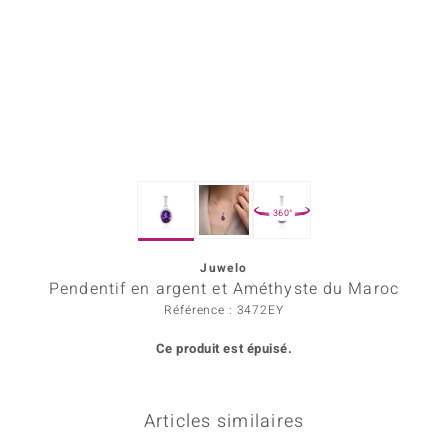
Prince Designs
Chic
d in Berlin
insell
360°
n Vogue
Juwelo
e in Italy
Pendentif en argent et Améthyste du Maroc
 Show
Référence : 3472EY
Ce produit est épuisé.
o Paraíso
Classics
Articles similaires
remonti