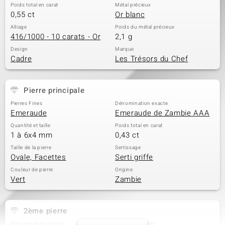
Poids total en carat
Métal précieux
0,55 ct
Or blanc
Alliage
Poids du métal précieux
416/1000 - 10 carats - Or
2,1 g
Design
Marque
Cadre
Les Trésors du Chef
Pierre principale
Pierres Fines
Dénomination exacte
Emeraude
Emeraude de Zambie AAA
Quantité et taille
Poids total en carat
1 à 6x4 mm
0,43 ct
Taille de la pierre
Sertissage
Ovale, Facettes
Serti griffe
Couleur de pierre
Origine
Vert
Zambie
2ème pierre
Dénomination exacte
Quantité et taille