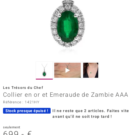
Prince Designs
Chic
d in Berlin
insell
n Vogue
e in Italy
Les Trésors du Chef
Collier en or et Emeraude de Zambie AAA
 Show
Référence : 1421HY
o Paraíso
Stock presque épuisé !
Il ne reste que 2 articles.
Faites vite
avant qu’il ne soit trop tard !
Classics
seulement
remonti
699,- €