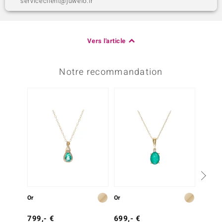
serviceclient@juwelo.fr
Vers l'article
Notre recommandation
Or
Or
Or
799,- €
699,- €
499,-