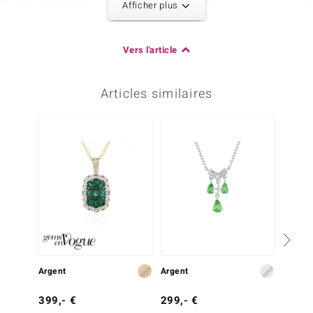
Afficher plus
Diamant SI1 (H)
1 à 2x1 mm
Poids total en carat
Taille de la pierre
0,04 ct
Fantaisie
Vers l'article
Sertissage
Origine
Serti griffe
Afrique
Articles similaires
3ème pierre
Dénomination exacte
Quantité et taille
Diamant SI1 (H)
16 à 1 mm
Poids total en carat
Taille de la pierre
0,08 ct
Taille brillant rond
Sertissage
Origine
Serti griffe
Afrique
Argent
Argent
Argent
399,- €
299,- €
39,- 