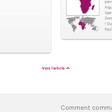
pier
Aig
Spe
Gren
! Ou
four
Vers l'article
Comment comma