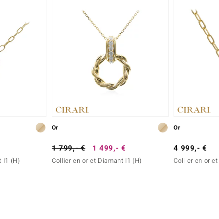
Or
Or
1 799,- €
1 499,- €
4 999,- €
 I1 (H)
Collier en or et Diamant I1 (H)
Collier en or e