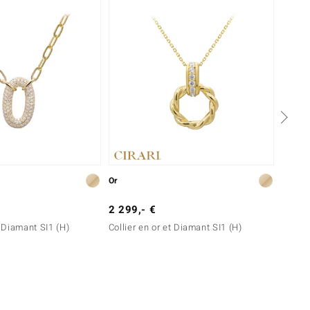
Or
Or
2 299,- €
699,-
t Diamant SI1 (H)
Collier en or et Diamant SI1 (H)
Collie