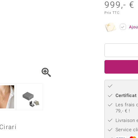
Kyanite
Labrado
999,- €
tion
C
TPC
Onyx
Péridot
urelles
C
Prix TTC
Vitale Minerale
Sphène
Spinell
Ajou
Tourmaline
Zircon
e
Bleu
Vert
Certificat
Les frais 
79,- € !
Livraison
Cirari
Service cl