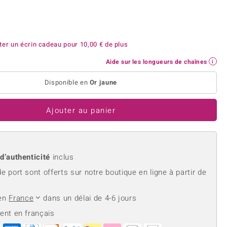
rite
Lapis Lazuli
reation
Nouveau
Perle
hoisir la taille de votre bague
e
Tanzanite
ter un écrin cadeau pour
10,00 €
de plus
Aide sur les longueurs de chaînes
Disponible en
Or jaune
Jaune
Ajouter au panier
 d’authenticité
inclus
de port sont offerts sur notre boutique en ligne à partir de
 en
France
dans un délai de 4-6 jours
ient en français