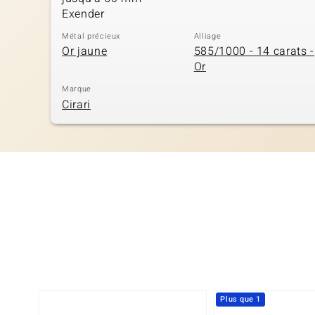
Exender
Métal précieux
Alliage
Or jaune
585/1000 - 14 carats -
Or
Marque
Cirari
Plus que 1