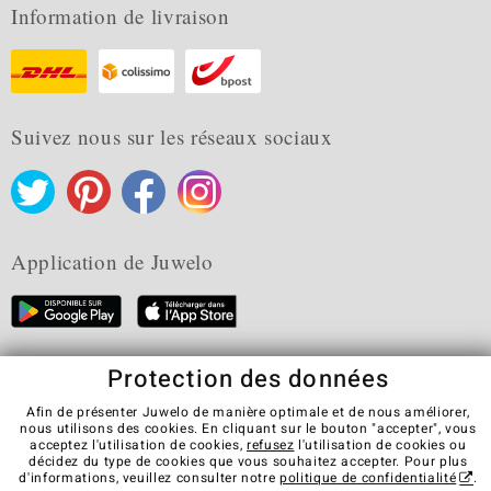
Information de livraison
Suivez nous sur les réseaux sociaux
Application de Juwelo
Protection des données
CGV
Protection des données
Cookies
Mentions légales
Contact
Révocation du contrat
Afin de présenter Juwelo de manière optimale et de nous améliorer,
nous utilisons des cookies. En cliquant sur le bouton "accepter", vous
Visit our stores in other countries:
acceptez l'utilisation de cookies,
refusez
l'utilisation de cookies ou
décidez du type de cookies que vous souhaitez accepter. Pour plus
d'informations, veuillez consulter notre
politique de confidentialité
.