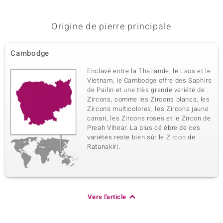
0,158 ct
Rond
Sertissage
Origine
Origine de pierre principale
Pavage
Cambodge
Cambodge
Enclavé entre la Thaïlande, le Laos et le
Vietnam, le Cambodge offre des Saphirs
de Pailin et une très grande variété de
Zircons, comme les Zircons blancs, les
Zircons multicolores, les Zircons jaune
canari, les Zircons roses et le Zircon de
Preah Vihear. La plus célèbre de ces
variétés reste bien sûr le Zircon de
Ratanakiri.
Vers l'article