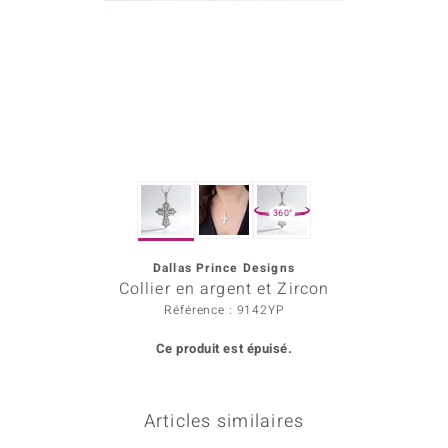
rince Designs
Chic
 in Berlin
nsell
360°
n Vogue
Dallas Prince Designs
e in Italy
Collier en argent et Zircon
Show
Référence : 9142YP
Ce produit est épuisé.
 Paraíso
Classics
Articles similaires
emonti