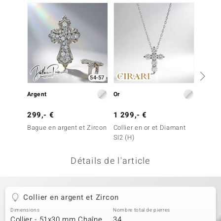
welo
Gems
o Collection
va
54-57
Argent
Or
Argent
tenier
299,- €
1 299,- €
99,- 
Bague en argent et Zircon
Collier en or et Diamant
Collier
SI2 (H)
Topaze
Détails de l'article
inerale
Collier en argent et Zircon
Dimensions
Nombre total de pierres
Collier - 51x30 mm Chaîne
34