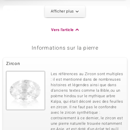
Afficher plus
2ème pierre
Dénomination exacte
Quantité et taille
Zircon
2 à 3 mm
Vers l'article
Poids total en carat
Taille de la pierre
0,27 ct
Rond
Sertissage
Origine
Informations sur la pierre
Serti griffe
Cambodge
Zircon
3ème pierre
Les références au Zircon sont multiples
Dénomination exacte
Quantité et taille
: il est mentionné dans de nombreuses
Zircon
5 à 2,5 mm
histoires et légendes ainsi que dans
Poids total en carat
Taille de la pierre
d'anciens textes comme la Bible,ou un
0,441 ct
Rond
poème hindou sur le mythique arbre
Kalpa, qui était décoré avec des feuilles
Sertissage
Origine
Pavage
en zircon. Il ne faut pas le confondre
Cambodge
avec le zircon synthétique :
contrairement à ce dernier, le zircon est
une pierre naturelle trouvée notamment
4ème pierre
en Asie, et est doté d'un éclat tel qu'il