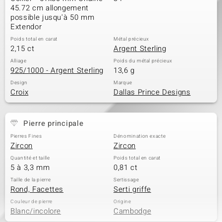
45.72 cm allongement
possible jusqu'à 50 mm
Extendor
Poids total en carat
Métal précieux
2,15 ct
Argent Sterling
Alliage
Poids du métal précieux
925/1000 - Argent Sterling
13,6 g
Design
Marque
Croix
Dallas Prince Designs
Pierre principale
Pierres Fines
Dénomination exacte
Zircon
Zircon
Quantité et taille
Poids total en carat
5 à 3,3 mm
0,81 ct
Taille de la pierre
Sertissage
Rond, Facettes
Serti griffe
Couleur de pierre
Origine
Blanc/incolore
Cambodge