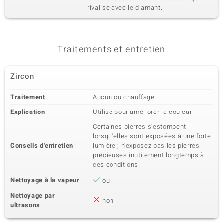
Dénomination exacte
Quantité et taille
rivalise avec le diamant.
Zircon
10 à 2 mm
Poids total en carat
Taille de la pierre
0,441 ct
Rond
Traitements et entretien
Sertissage
Origine
Pavage
Cambodge
Zircon
5ème pierre
Traitement
Aucun ou chauffage
Dénomination exacte
Quantité et taille
Zircon
Explication
Utilisé pour améliorer la couleur
1 à 1,8 mm
Poids total en carat
Taille de la pierre
Certaines pierres s'estompent
0,03 ct
Rond
lorsqu'elles sont exposées à une forte
Conseils d'entretien
lumière ; n'exposez pas les pierres
Sertissage
Origine
précieuses inutilement longtemps à
Pavage
Cambodge
ces conditions.
Nettoyage à la vapeur
oui
6ème pierre
Nettoyage par
non
Dénomination exacte
Quantité et taille
ultrasons
Zircon
11 à versch. mm
Poids total en carat
Taille de la pierre