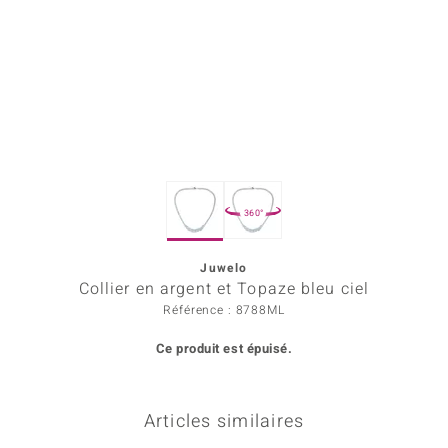
Prince Designs
Chic
d in Berlin
insell
360°
n Vogue
Juwelo
e in Italy
Collier en argent et Topaze bleu ciel
 Show
Référence : 8788ML
Ce produit est épuisé.
o Paraíso
Classics
Articles similaires
remonti