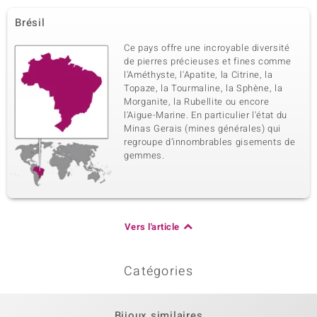
Poids total en carat
Taille de la pierre
Brésil
5,076 ct
Taille diverse
Sertissage
Origine
Ce pays offre une incroyable diversité
Serti griffe
Brésil
de pierres précieuses et fines comme
l'Améthyste, l'Apatite, la Citrine, la
Topaze, la Tourmaline, la Sphène, la
Morganite, la Rubellite ou encore
l'Aigue-Marine. En particulier l'état du
Minas Gerais (mines générales) qui
regroupe d’innombrables gisements de
gemmes.
Vers l'article
Catégories
Bijoux similaires