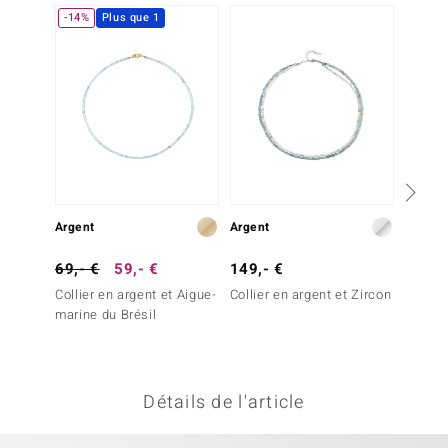
-14%
Plus que 1
uwelo
 Gems
no Collection
va
o
Argent
Argent
Argent
otenier
69,- €
59,- €
149,- €
199,-
Collier en argent et Aigue-
Collier en argent et Zircon
Collier
marine du Brésil
de Rat
Minerale
Détails de l'article