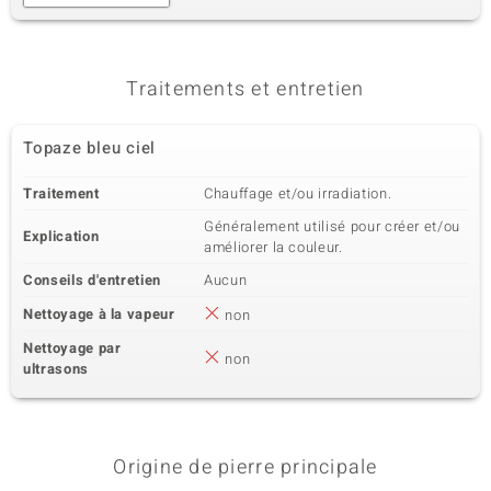
4ème pierre
Dénomination exacte
Quantité et taille
Topaze bleu ciel
2 à 5 mm
Poids total en carat
Taille de la pierre
Traitements et entretien
1,026 ct
Rond
Sertissage
Origine
Topaze bleu ciel
Serti griffe
Brésil
Traitement
Chauffage et/ou irradiation.
5ème pierre
Généralement utilisé pour créer et/ou
Explication
améliorer la couleur.
Dénomination exacte
Quantité et taille
Topaze bleu ciel
7 à 4 mm
Conseils d'entretien
Aucun
Poids total en carat
Taille de la pierre
Nettoyage à la vapeur
1,917 ct
non
Rond
Sertissage
Origine
Nettoyage par
non
Serti griffe
Brésil
ultrasons
6ème pierre
Origine de pierre principale
Dénomination exacte
Quantité et taille
Topaze bleu ciel
18 à versch. mm