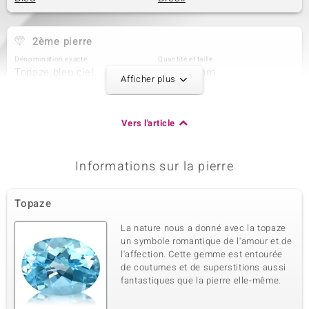
2ème pierre
Dénomination exacte
Quantité et taille
Topaze bleu ciel
3 à 7x5 mm
Afficher plus
Poids total en carat
Taille de la pierre
2,439 ct
Ovale
Sertissage
Origine
Vers l'article
Serti griffe
Brésil
Informations sur la pierre
3ème pierre
Dénomination exacte
Quantité et taille
Topaze
Topaze bleu ciel
63 à 6x4 mm
Poids total en carat
Taille de la pierre
La nature nous a donné avec la topaze
27,468 ct
Ovale
un symbole romantique de l'amour et de
l'affection. Cette gemme est entourée
Sertissage
Origine
Serti griffe
de coutumes et de superstitions aussi
Brésil
fantastiques que la pierre elle-même.