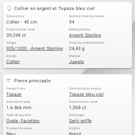
Collier en argent et Topaze bleu ciel
Dimensions
Nombre total de pierres
Collier - 45 cm
94
Poids total en carat
Métal précieux
39,294 ct
Argent Sterling
Alliage
Poids du métal précieux
925/1000 - Argent Sterling
24,43 g
Design
Marque
Collier
Juwelo
Pierre principale
Pierres Fines
Dénomination exacte
Topaze
Topaze bleu ciel
Quantité et taille
Poids total en carat
1 à 8x6 mm
1,368 ct
Taille de la pierre
Sertissage
Ovale, Facettes
Serti griffe
Couleur de pierre
Origine
Bleu
Brésil