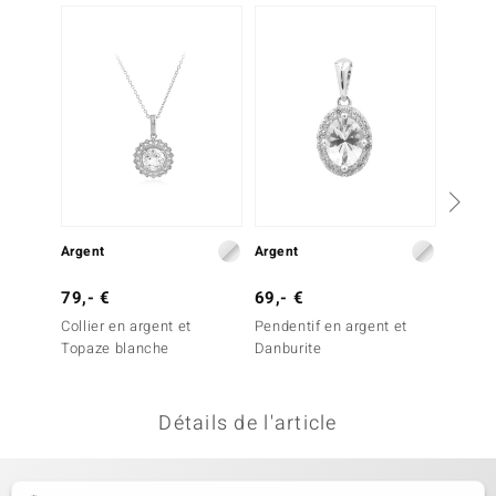
uwelo
 Gems
no Collection
va
o
Argent
Argent
Argent
otenier
79,- €
69,- €
79,- 
Collier en argent et
Pendentif en argent et
Collier
Topaze blanche
Danburite
Topaze
Détails de l'article
Minerale