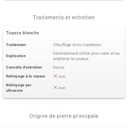
4ème pierre
Dénomination exacte
Quantité et taille
Topaze blanche
1 à 2,5 mm
Traitements et entretien
Poids total en carat
Taille de la pierre
0,061 ct
Rond
Topaze blanche
Sertissage
Origine
Serti griffe
Nigéria
Traitement
Chauffage et/ou irradiation.
Généralement utilisé pour créer et/ou
Explication
5ème pierre
améliorer la couleur.
Dénomination exacte
Quantité et taille
Conseils d'entretien
Aucun
Topaze blanche
6 à versch. mm
Nettoyage à la vapeur
non
Poids total en carat
Taille de la pierre
0,205 ct
Rond
Nettoyage par
non
Sertissage
Origine
ultrasons
Serti griffe
Nigéria
6ème pierre
Origine de pierre principale
Dénomination exacte
Quantité et taille
Zircon
34 à 1,4 mm