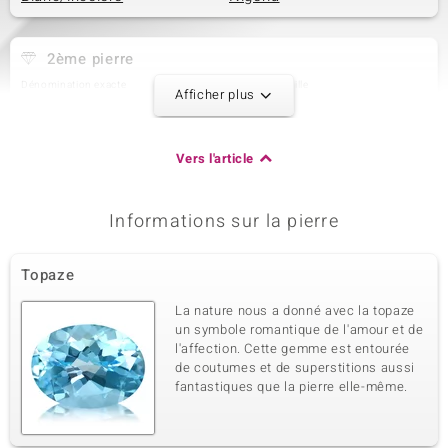
2ème pierre
Dénomination exacte
Quantité et taille
Afficher plus
Topaze blanche
2 à 5x3 mm
Poids total en carat
Taille de la pierre
0,441 ct
Poire
Vers l'article
Sertissage
Origine
Serti griffe
Nigéria
Informations sur la pierre
3ème pierre
Topaze
Dénomination exacte
Quantité et taille
Topaze blanche
6 à 4x2 mm
La nature nous a donné avec la topaze
Poids total en carat
Taille de la pierre
un symbole romantique de l'amour et de
0,513 ct
Marquise
l'affection. Cette gemme est entourée
de coutumes et de superstitions aussi
Sertissage
Origine
Serti griffe
fantastiques que la pierre elle-même.
Nigéria