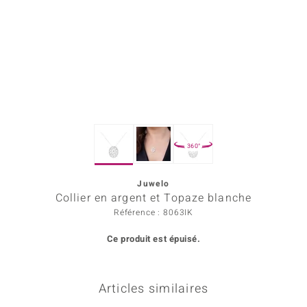
Prince Designs
Chic
d in Berlin
insell
360°
n Vogue
Juwelo
e in Italy
Collier en argent et Topaze blanche
 Show
Référence : 8063IK
Ce produit est épuisé.
o Paraíso
Classics
Articles similaires
remonti