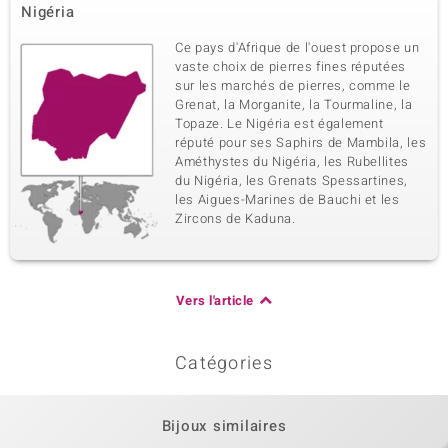
Nigéria
Poids total en carat
Taille de la pierre
0,551 ct
Rond
Ce pays d'Afrique de l'ouest propose un
Sertissage
Origine
vaste choix de pierres fines réputées
Serti griffe
Tanzanie
sur les marchés de pierres, comme le
Grenat, la Morganite, la Tourmaline, la
Topaze. Le Nigéria est également
réputé pour ses Saphirs de Mambila, les
Améthystes du Nigéria, les Rubellites
du Nigéria, les Grenats Spessartines,
les Aigues-Marines de Bauchi et les
Zircons de Kaduna.
Vers l'article
Catégories
Bijoux similaires