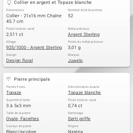
Collier en argent et Topaze blanche
Dimensions
Nombre total de pierres
Collier - 21x16 mm Chaîne
52
45.7 cm
Poids total en carat
Métal précieux
2,511 ct
Argent Sterling
Alliage
Poids du métal précieux
925/1000 - Argent Sterling
3,01 g
Design
Marque
Design floral
Juwelo
Pierre principale
Pierres Fines
Dénomination exacte
Topaze
Topaze blanche
Quantité et taille
Poids total en carat
3 à 5x3 mm
0,74 ct
Taille de la pierre
Sertissage
Ovale, Facettes
Serti griffe
Couleur de pierre
Origine
Blanc/incolore
Nigéria