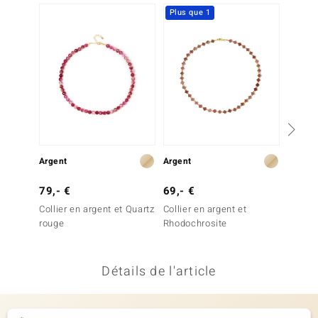
Plus que 1
NOUV
uwelo
 Gems
no Collection
va
o
Argent
Argent
Argent
otenier
79,- €
69,- €
79,- 
Collier en argent et Quartz
Collier en argent et
Collier
rouge
Rhodochrosite
rose
Détails de l'article
Minerale