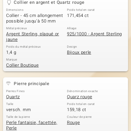
Collier en argent et Quartz rouge
Dimensions
Poids total en carat
Collier - 45 cm allongement
171,454 ct
possible jusqu'à 50 mm
Métal précieux
Alliage
Argent Sterling, plaqué or
925/1000 - Argent Sterling
jaune
Poids du métal précieux
Design
1,4 g
Bijoux perle
Marque
Collier Boutique
Pierre principale
Pierres Fines
Dénomination exacte
Quartz
Quarz rouge
Taille
Poids total en carat
versch. mm
159,18 ct
Taille de la pierre
Couleur de pierre
Perle fantaisie, facettée,
Rouge
Perle