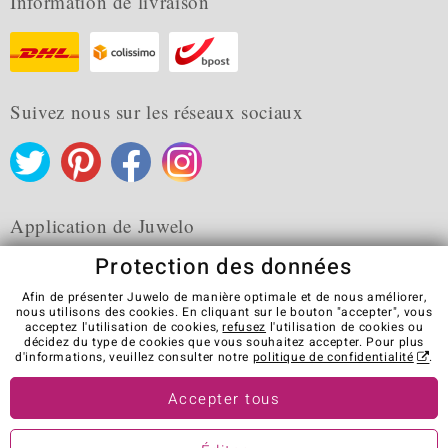
Information de livraison
Suivez nous sur les réseaux sociaux
Application de Juwelo
Protection des données
Afin de présenter Juwelo de manière optimale et de nous améliorer,
nous utilisons des cookies. En cliquant sur le bouton "accepter", vous
acceptez l'utilisation de cookies,
refusez
l'utilisation de cookies ou
CGV
Protection des données
Cookies
décidez du type de cookies que vous souhaitez accepter. Pour plus
Mentions légales
Contact
Révocation du contrat
d'informations, veuillez consulter notre
politique de confidentialité
.
Visit our stores in other countries:
Accepter tous