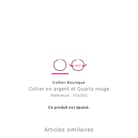
Prince Designs
Chic
d in Berlin
insell
360°
n Vogue
Collier Boutique
e in Italy
Collier en argent et Quartz rouge
 Show
Référence : 9765ES
Ce produit est épuisé.
o Paraíso
Classics
Articles similaires
remonti